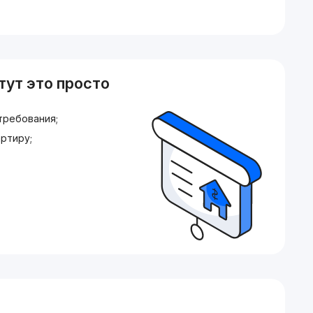
тут это просто
требования;
ртиру;