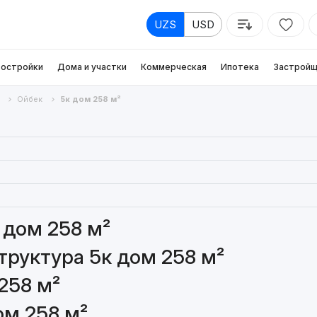
UZS
USD
остройки
Дома и участки
Коммерческая
Ипотека
Застройщ
Ойбек
5к дом 258 м²
 дом 258 м²
руктура 5к дом 258 м²
258 м²
ом 258 м²