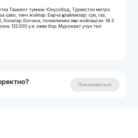
 сотка Ташкент тумани. Юнусобод, Туркистон метро
а ҳаво, тинч жойлар. Барча қулайликлар: сув, газ,
 болалар боғчаси, поликлиника яқин жойлашган. Уй 2
шхона. 132.000 у.е. ками бор. Мурожаат учун тел:
рректно?
Пожаловаться