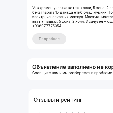
Уч қахрамон участка котеж‑ховли, 5 хона, 2
бекатларига 15 дақиқада етиб олиш мумкин. Тоз
электр, канализация мавжуд. Масжид, мактаб,
қават + падвал. 5 хона, 2 холл, 3 санузел + о
+998977775054
Подробнее
Объявление заполнено не ко
Сообщите нам и мы разберёмся в проблеме
Отзывы и рейтинг