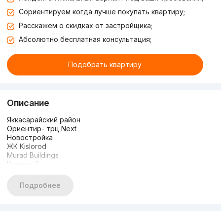
Сориентируем когда лучше покупать квартиру;
Расскажем о скидках от застройщика;
Абсолютно бесплатная консультация;
Подобрать квартиру
Описание
Яккасарайский район
Ориентир- трц Next
Новостройка
ЖК Kislorod
Murad Buildings
Комнат-2
Этаж-15
Этажность-16
Подробнее
Площадь-47 кв.м + 10 кв.м большая терраса
Состояние-качественный, дизайнерский ремонт
С мебелью и техникой
С видом на речку