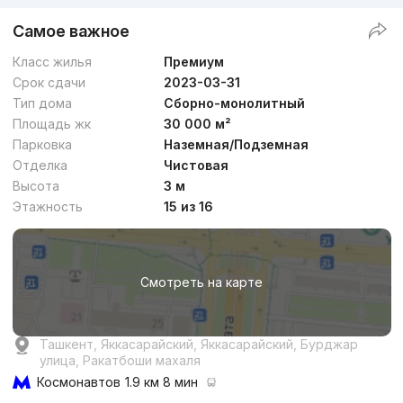
Самое важное
Класс жилья
Премиум
Срок сдачи
2023-03-31
Тип дома
Сборно-монолитный
Площадь жк
30 000 м²
Парковка
Наземная/Подземная
Отделка
Чистовая
Высота
3 м
Этажность
15 из 16
Смотреть на карте
Ташкент, Яккасарайский, Яккасарайский, Бурджар
улица, Ракатбоши махаля
Космонавтов
1.9 км 8 мин