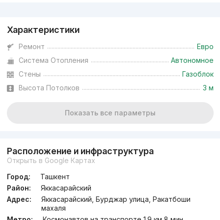
Реклама
Характеристики
Ремонт
Евро
Система Отопления
Автономное
Стены
Газоблок
Высота Потолков
3 м
Показать все параметры
Расположение и инфраструктура
Открыть в Google Картах
Город:
Ташкент
Район:
Яккасарайский
Адрес:
Яккасарайский, Бурджар улица, Ракатбоши
махаля
Метро:
Космонавтов на транспорте 1.9 км 8 мин