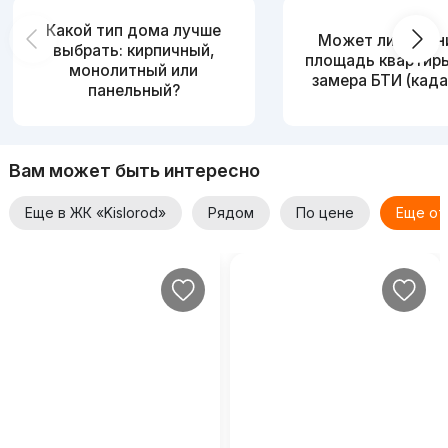
Какой тип дома лучше
Может ли измен
выбрать: кирпичный,
площадь квартир
монолитный или
замера БТИ (када
панельный?
Вам может быть интересно
Еще в ЖК «Kislorod»
Рядом
По цене
Еще от