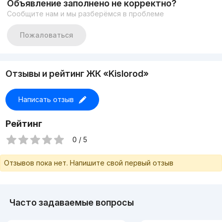
Объявление заполнено не корректно?
Цена-189 000$
Сообщите нам и мы разберёмся в проблеме
https://t.me/apartments_tashkent
+998917878883
Пожаловаться
Отзывы и рейтинг ЖК «Kislorod»
Написать отзыв
Рейтинг
0 / 5
Отзывов пока нет. Напишите свой первый отзыв
Часто задаваемые вопросы