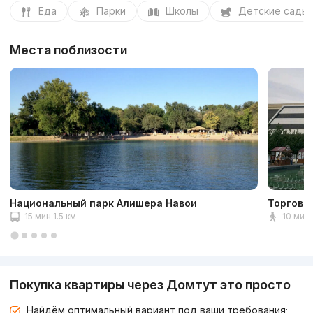
Еда
Парки
Школы
Детские сады
Места поблизости
Национальный парк Алишера Навои
Торгово
15 мин 1.5 км
10 мин 
Покупка квартиры через Домтут это просто
Найдём оптимальный вариант под ваши требования;