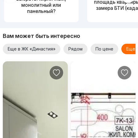
площадь квартир
монолитный или
замера БТИ (када
панельный?
Вам может быть интересно
Еще в ЖК «Династия»
Рядом
По цене
Еще 