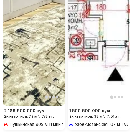
2 189 900 000
сум
1 500 600 000
сум
2к квартира, 79 м²,
7/8 эт.
2к квартира, 38 м²,
7/51 эт.
Пушкинская
909 м 11 мин пешком
Узбекистанская
107 м 1 ми