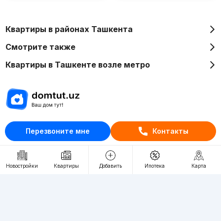
Квартиры в районах Ташкента
Смотрите также
Квартиры в Ташкенте возле метро
Отдел рекламы
Перезвоните мне
Контакты
+998 (78) 113-20-86
+998 (93) 390-30-10
Новостройки
Квартиры
Добавить
Ипотека
Карта
Пн-Пт. С 9:30 до 18:00
RU
UZ
Контакты