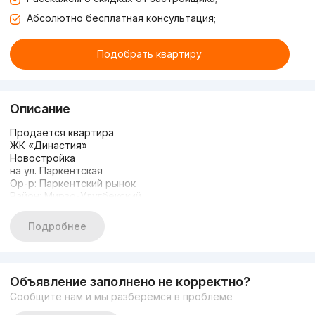
Абсолютно бесплатная консультация;
Подобрать квартиру
Описание
Продается квартира
ЖК «Династия»
Новостройка
на ул. Паркентская
Ор-р: Паркентский рынок
Район: Мирзо-Улугбекский
Комнат: 2
Этаж: 8
Подробнее
Этажность: 9
Площадь: 66м2
Состояние: С ремонтом от застройщика
Кухня встроенная
Объявление заполнено не корректно?
Санузел раздельный
Сообщите нам и мы разберёмся в проблеме
Кадастр есть
Застеклённый балкон