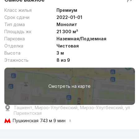
Класс жилья
Премиум
Срок сдачи
2022-01-01
Тип дома
Монолит
Площадь жк
21 300 м²
Парковка
Наземная/Подземная
Отделка
Чистовая
Высота
3 м
Этажность
8 из 9
Смотреть на карте
Ташкент, Мирзо-Улугбекский, Мирзо-Улугбекский, ул
Паркентская
Пушкинская
743 м 9 мин
Реклама