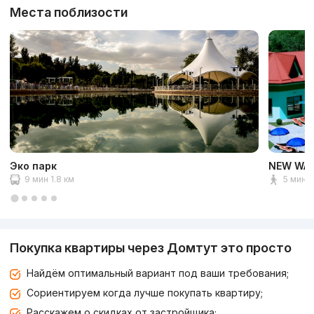
Места поблизости
Эко парк
NEW WAV
9 мин 1.8 км
5 мин 1
Покупка квартиры через Домтут это просто
Найдём оптимальный вариант под ваши требования;
Сориентируем когда лучше покупать квартиру;
Расскажем о скидках от застройщика;