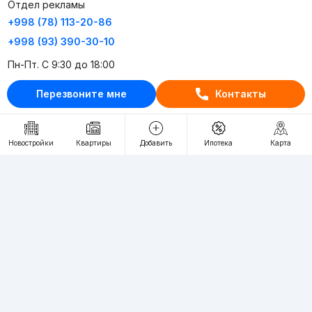
Отдел рекламы
+998 (78) 113-20-86
+998 (93) 390-30-10
Пн-Пт. С 9:30 до 18:00
Перезвоните мне
Контакты
RU
UZ
Контакты
Новостройки
Квартиры
Добавить
Ипотека
Карта
О проекте
Проект компании Webnow ©
Условия использования
Политика конфиденциальности
Публичная оферта
Учредитель:
"WEBNOW" MChJ