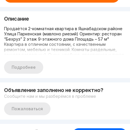
Описание
Продаётся 2-комнатная квартира в Яшнабадском районе
Улица Паркенская (мавлоно риезий) Ориентир: ресторан
“Бехруз” 2 этаж 9-этажного дома Площадь – 57 м²
Квартира в отличном состоянии, с качественным
ремонтом, мебелью и техникой. Комнаты раздельные,
санузел раздельный. Очень удобное, престижное и тихое
место для комфортного проживания. Отличный вариант
как для семьи, так и для сдачи в аренду. Подробности по
Подробнее
телефону — звоните, будем рады помочь!
Объявление заполнено не корректно?
Сообщите нам и мы разберёмся в проблеме
Пожаловаться