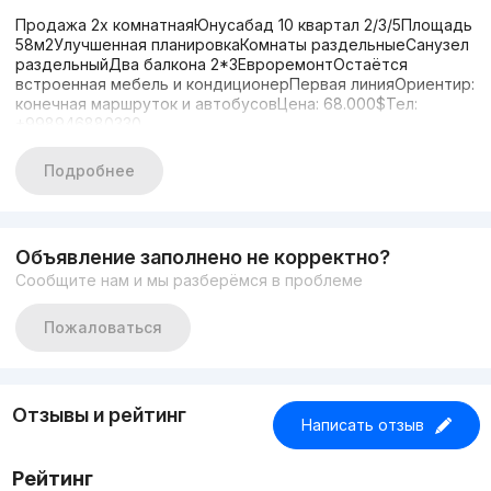
Продажа 2х комнатнаяЮнусабад 10 квартал 2/3/5Площадь
58м2Улучшенная планировкаКомнаты раздельныеСанузел
раздельныйДва балкона 2*3ЕвроремонтОстаётся
встроенная мебель и кондиционерПервая линияОриентир:
конечная маршруток и автобусовЦена: 68.000$Тел:
+998946880330
Подробнее
Объявление заполнено не корректно?
Сообщите нам и мы разберёмся в проблеме
Пожаловаться
Отзывы и рейтинг
Написать отзыв
Рейтинг