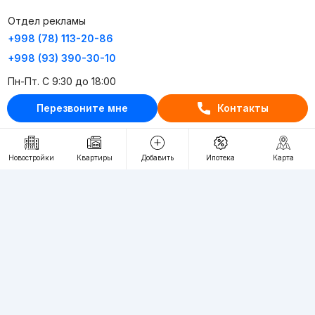
Отдел рекламы
+998 (78) 113-20-86
+998 (93) 390-30-10
Пн-Пт. С 9:30 до 18:00
Перезвоните мне
Контакты
RU
UZ
Контакты
Новостройки
Квартиры
Добавить
Ипотека
Карта
О проекте
Проект компании Webnow ©
Условия использования
Политика конфиденциальности
Публичная оферта