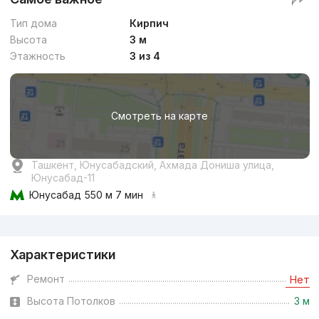
Тип дома
Кирпич
Высота
3 м
Этажность
3 из 4
Смотреть на карте
Ташкент, Юнусабадский, Ахмада Дониша улица,
Юнусабад-11
Юнусабад
550 м 7 мин
Реклама
Характеристики
Ремонт
Нет
Высота Потолков
3 м