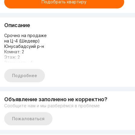
Подобрать квартиру
Описание
Срочно на продаже
на Ц-4 (Шедевр)
Юнусабадсуий р-н
Комнат: 2
Этаж: 2
Этажность: 4
Площадь: 55м2 (не торец)
Состояние: Дизайнерский ремонт
Подробнее
Мебель + Техника
Вторая линия от дороги
Тихий ,ухоженный,закрытый двор
+998909859959 Николай
Объявление заполнено не корректно?
Сообщите нам и мы разберёмся в проблеме
Пожаловаться