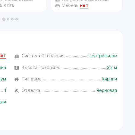
ь
есть
нет
Мебель
Нет
Система Отопления
Центральное
пич
Высота Потолков
3.2 м
иум
Тип дома
Кирпич
1
Отделка
Черновая
тая