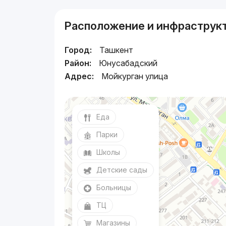
Расположение и инфраструк
Город:
Ташкент
Район:
Юнусабадский
Адрес:
Мойкурган улица
Еда
Парки
Школы
Детские сады
Больницы
ТЦ
Магазины