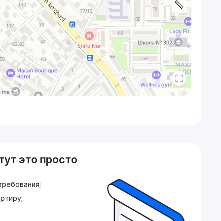
тут это просто
требования;
ртиру;