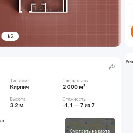
1/5
Рек
Тип дома
Площадь жк
Кирпич
2 000 м²
Высота
Этажность
3.2 м
-1, 1 — 7 из 7
ца
Смотреть на карте