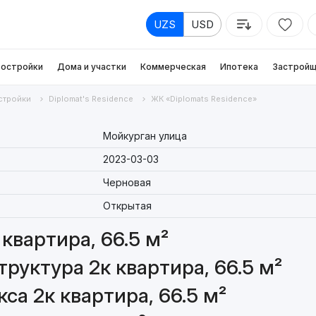
UZS
USD
остройки
Дома и участки
Коммерческая
Ипотека
Застройщ
стройки
Diplomat's Residence
ЖК «Diplomats Residence»
Мойкурган улица
2023-03-03
Черновая
Открытая
квартира, 66.5 м²
руктура 2к квартира, 66.5 м²
а 2к квартира, 66.5 м²