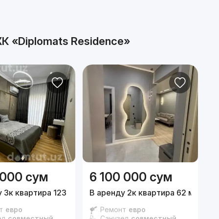
К «Diplomats Residence»
 000
сум
6 100 000
сум
1
 3к квартира 123 м²,
3/16 эт.
В аренду 2к квартира 62 м²,
12/7
3
т
евро
Ремонт
евро
ел
совместный
Санузел
совместный