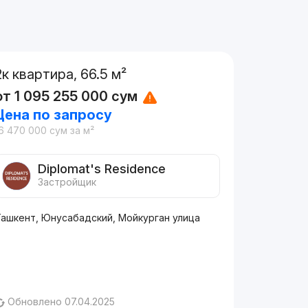
2к квартира, 66.5 м²
от
1 095 255 000
сум
Цена по запросу
6 470 000
сум
за м²
Diplomat's Residence
Застройщик
Ташкент, Юнусабадский, Мойкурган улица
Обновлено 07.04.2025