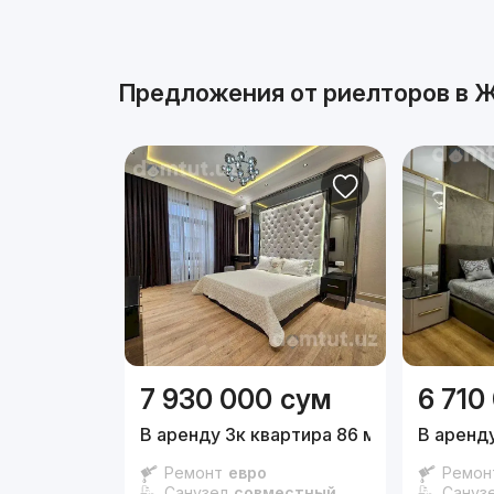
Реклама
Предложения от риелторов в
Ж
7 930 000
сум
6 710
В аренду 3к квартира 86 м²,
5/16 эт.
В аренду
Ремонт
евро
Ремон
Санузел
совместный
Сануз