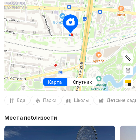
Карта
Спутник
Еда
Парки
Школы
Детские сады
Места поблизости