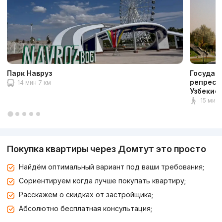
Парк Навруз
Государ
репресс
14 мин 7 км
Узбекис
15 мин 1
Покупка квартиры через Домтут это просто
Найдём оптимальный вариант под ваши требования;
Сориентируем когда лучше покупать квартиру;
Расскажем о скидках от застройщика;
Абсолютно бесплатная консультация;