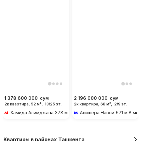
1 378 600 000
сум
2 196 000 000
сум
2к квартира, 52 м²,
13/25 эт.
2к квартира, 68 м²,
2/9 эт.
Хамида Алимджана
378 м 5 мин пешком
Алишера Навои
671 м 8 ми
Квартиры в районах Ташкента