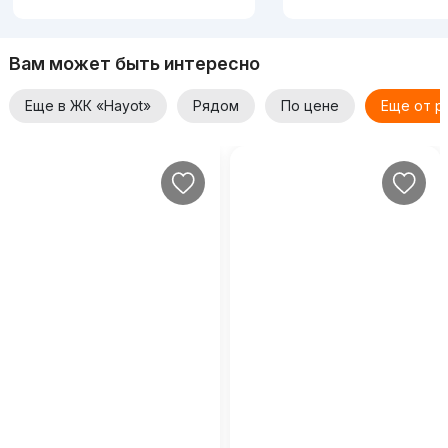
Вам может быть интересно
Еще в ЖК «Hayot»
Рядом
По цене
Еще от р