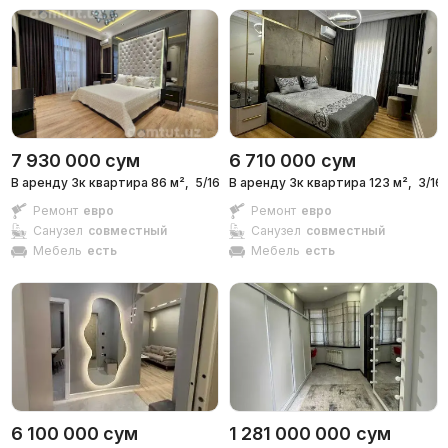
7 930 000
сум
6 710 000
сум
В аренду 3к квартира 86 м²,
5/16 эт.
В аренду 3к квартира 123 м²,
3/16 
Ремонт
евро
Ремонт
евро
Санузел
совместный
Санузел
совместный
Мебель
есть
Мебель
есть
6 100 000
сум
1 281 000 000
сум