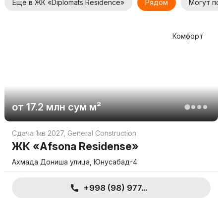
Еще в ЖК «Diplomats Residence»
Рядом
Могут по
Комфорт
от
17.2 млн
сум
м²
Сдача 1кв 2027
,
General Construction
ЖК «Afsona Residense»
Ахмада Дониша улица, Юнусабад-4
+998 (98) 977...