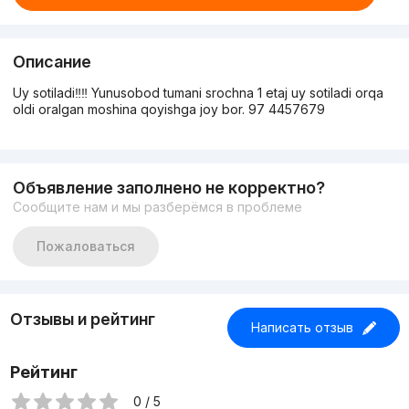
Описание
Uy sotiladi‼️‼️ Yunusobod tumani srochna 1 etaj uy sotiladi orqa
oldi oralgan moshina qoyishga joy bor. 97 4457679
Объявление заполнено не корректно?
Сообщите нам и мы разберёмся в проблеме
Пожаловаться
Отзывы и рейтинг
Написать отзыв
Рейтинг
0 / 5