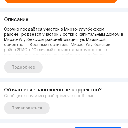
Описание
Срочно продаётся участок в Мирзо-Улугбекском
районеПродаётся участок 3 сотки с капитальным домом в
Мирзо-Улугбекском районе!Локация: ул. Майлисой,
ориентир — Военный госпиталь, Мирзо-Улугбекский
район.2ГИС + 1Отличный вариант для комфортного
проживания в одном из востребованных районов
Ташкента!Дом: 2 этажа, 3 уровня4 просторные
комнатыУчасток: 3 соткиНа территории: зелёная зона для
Подробнее
отдыхаБассейнКотельнаяДополнительная
комнатаСанузелЗаезд для автомобиляФасад — 15
метровЦена: 180 000 у.е.Подробности и
просмотр:Николай+998906932229Astor _Company
Объявление заполнено не корректно?
Сообщите нам и мы разберёмся в проблеме
Пожаловаться