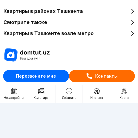
Квартиры в районах Ташкента
Смотрите также
Квартиры в Ташкенте возле метро
Отдел рекламы
Перезвоните мне
Контакты
+998 (78) 113-20-86
+998 (93) 390-30-10
Пн-Пт. С 9:30 до 18:00
Новостройки
Квартиры
Добавить
Ипотека
Карта
RU
UZ
Контакты