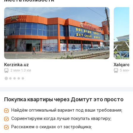
Korzinka.uz
Xalqaro a
2 мин 1.3 км
5 мин 2
Покупка квартиры через Домтут это просто
Найдём оптимальный вариант под ваши требования;
Сориентируем когда лучше покупать квартиру;
Расскажем о скидках от застройщика;