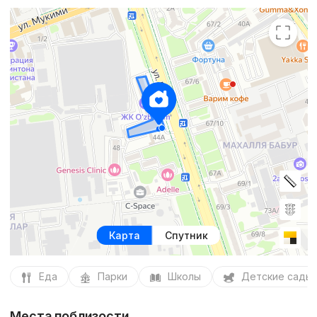
Карта
Спутник
Еда
Парки
Школы
Детские сады
Места поблизости