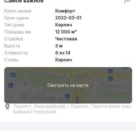
Самое важное
Класс жилья
Комфорт
Срок сдачи
2022-03-01
Тип дома
Кирпич
Площадь жк
12 000 м²
Отделка
Чистовая
Высота
3 м
Этажность
6 из 14
Стены
Кирпич
Смотреть на карте
Ташкент, Яккасарайский, г.Ташкент, Пересечение улиц
Бабура и Нукусской.
Реклама