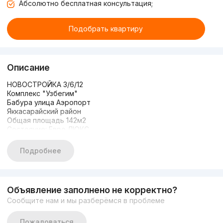
Абсолютно бесплатная консультация;
Подобрать квартиру
Описание
НОВОСТРОЙКА 3/6/12
Комплекс "Узбегим"
Бабура улица Аэропорт
Яккасарайский район
Общая площадь 142м2
Состояние: Евро ЛЮКС
Два (2) санузла
Мебелью и ТЕХНИКОЙ
Подробнее
ЦЕНА: 295.000$
Торг на месте!
Объявление заполнено не корректно?
Сообщите нам и мы разберёмся в проблеме
Пожаловаться