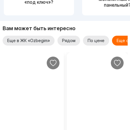
«под ключ»?
панельный
Вам может быть интересно
Еще в ЖК «Ozbegim»
Рядом
По цене
Еще о