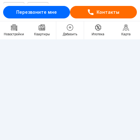
RU
UZ
Перезвоните мне
Контакты
Контакты
Новостройки
Квартиры
Добавить
Ипотека
Карта
О проекте
Проект компании Webnow ©
Условия использования
Политика конфиденциальности
Публичная оферта
Учредитель:
"WEBNOW" MChJ
Адрес:
Toshkent shahri, A.Qahhor ko'chasi, 47-uy
Регистрация электронного СМИ:
1649
Квартиры в новостройках Ташкента пользуются большим спросом,