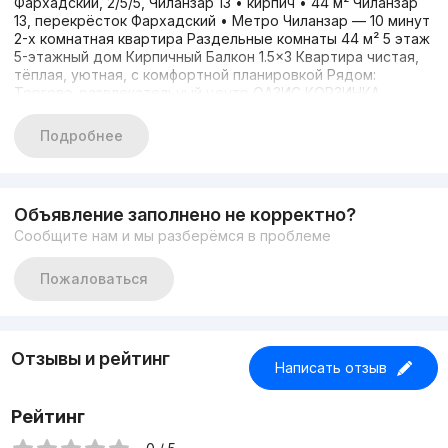
Фархадский, 2/5/5, Чиланзар 13 • кирпич • 44 м² Чиланзар
13, перекрёсток Фархадский • Метро Чиланзар — 10 минут
2-х комнатная квартира Раздельные комнаты 44 м² 5 этаж
5-этажный дом Кирпичный Балкон 1.5×3 Квартира чистая,
тёплая, уютная, с комфортной планировкой Рядом:
Торгово-развлекательный центр ОАЗИС КОРЗИНКА
Фархадский базар Медицинский центр Школы, детские
сады Метро Чиланзар — 2 остановки Отличная
Подробнее
транспортная развязка Цена 51000 ТЕЛЕГРАММ 94 9921806
Объявление заполнено не корректно?
Сообщите нам и мы разберёмся в проблеме
Пожаловаться
Отзывы и рейтинг
Написать отзыв
Рейтинг