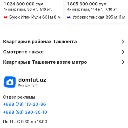
1 024 800 000
сум
1 805 600 000
сум
1к квартира, 56 м²,
1/16 эт.
4к квартира, 144 м²,
7/10 эт.
Буюк Ипак Йули
661 м 8 мин пешком
Узбекистанская
895 м 11 м
Квартиры в районах Ташкента
Смотрите также
Квартиры в Ташкенте возле метро
Отдел рекламы
+998 (78) 113-20-86
+998 (93) 390-30-10
Пн-Пт. С 9:30 до 18:00