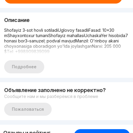
Описание
Shofayiz 3-sot hovli sotiladiUglovoy fasadliFasad: 10×30
mShayxontoxur tumaniShofayiz mahallasiUchaskaYer hisobida7
honasi bor3–sanuzel; podval mavjudManzil: O'rinboy akani
choyxonasiga oboradigon yo'lda joylashganNarxi: 205 000
$Tel: +998909839099
Подробнее
Объявление заполнено не корректно?
Сообщите нам и мы разберёмся в проблеме
Пожаловаться
Отзывы и рейтинг