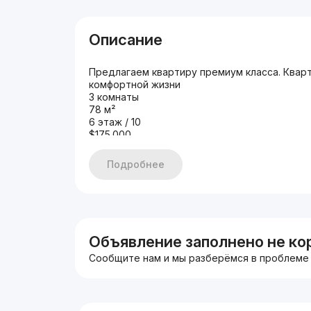
Описание
Предлагаем квартиру премиум класса. Квар
комфортной жизни
3 комнаты
78 м²
6 этаж / 10
$175.000
Цена за м² - $2.244
Мирзо-Улугбекский р-н, ЖК Darkhan Avenue
Подробнее
901758855 Бобур
Объявление заполнено не ко
Сообщите нам и мы разберёмся в проблеме