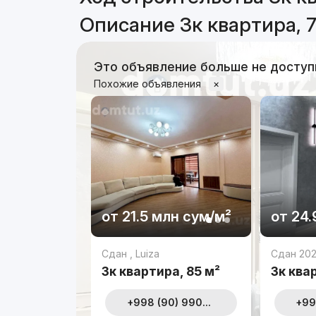
Описание 3к квартира, 7
Это объявление больше не доступ
Похожие объявления
×
от
21.5 млн
сум
/м²
от
24.
Сдан
,
Luiza
Сдан 20
3к квартира, 85 м²
3к квар
+998 (90) 990...
+99