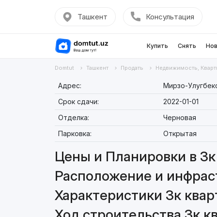
Ташкент
Консультация
Купить
Снять
Нов
Domtut
Ташкент
Продать
Недвижимость, Кварт
Адрес:
Мирзо-Улугбекс
Срок сдачи:
2022-01-01
Отделка:
Черновая
Парковка:
Открытая
Цены и Планировки в 3к 
Расположение и инфраст
Характеристики 3к кварт
Ход строительства 3к кв