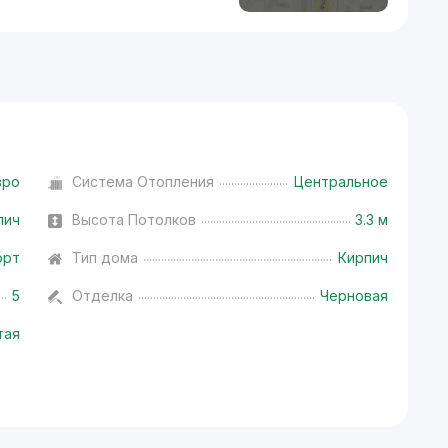
вро
Система Отопления
Центральное
пич
Высота Потолков
3.3 м
орт
Тип дома
Кирпич
5
Отделка
Черновая
тая