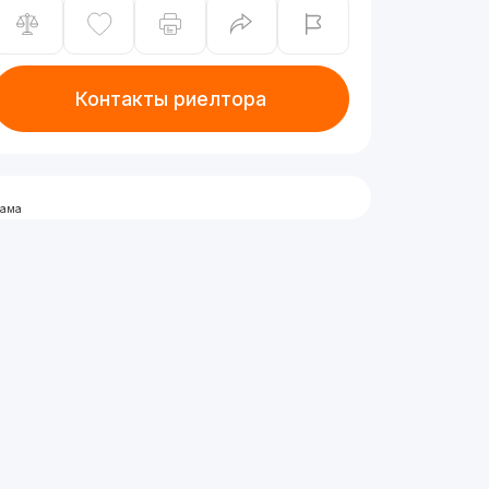
Контакты риелтора
лама