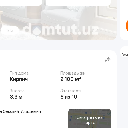
1/15
Рек
Тип дома
Площадь жк
Кирпич
2 100 м²
Высота
Этажность
3.3 м
6 из 10
угбекский, Академия
Смотреть на
карте