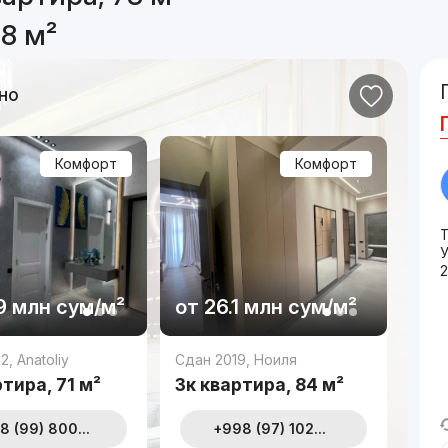
8 м²
но
Комфорт
Комфорт
2
9 млн
сум
/м²
от
26.1 млн
сум
/м²
22
,
Anatoliy
Сдан 2019
,
Ноиля
тира, 71 м²
3к квартира, 84 м²
8 (99) 800...
+998 (97) 102...