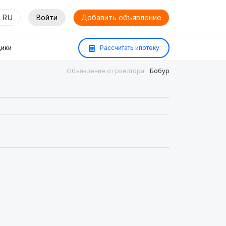
RU
Войти
Добавить объявление
ики
Рассчитать ипотеку
Объявление от риелтора:
Бобур