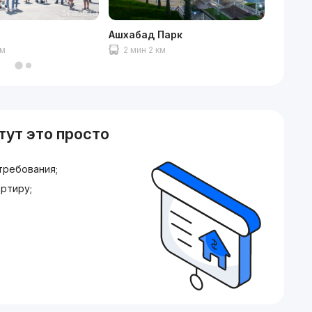
Ашхабад Парк
Алайск
км
2 мин 2 км
10 ми
тут это просто
требования;
ртиру;