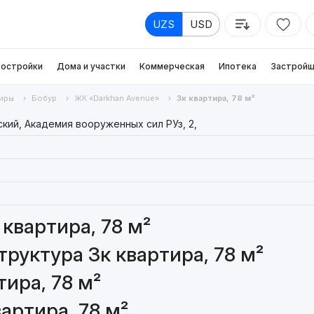
UZS
USD
остройки
Дома и участки
Коммерческая
Ипотека
Застройщ
иры
Бобур
ЖК «Darkhan Avenue»
3к квартира, 78 м²
кий, Академия вооруженных сил РУз, 2,
квартира, 78 м²
руктура 3к квартира, 78 м²
ира, 78 м²
артира, 78 м²