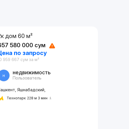
2к дом 60 м²
657 580 000
сум
Цена по запросу
0 959 667
сум
за м²
недвижимость
н
Пользователь
Ташкент, Яшнабадский,
Технопарк
228 м 3 мин