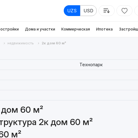
UZS
USD
остройки
Дома и участки
Коммерческая
Ипотека
Застройщ
недвижимость
2к дом 60 м²
Технопарк
 дом 60 м²
руктура 2к дом 60 м²
60 м²