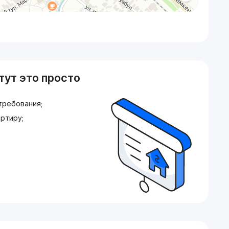
тут это просто
требования;
ртиру;