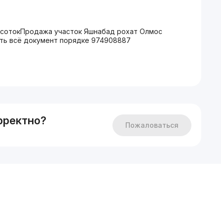
 сотокПродажа участок Яшнабад рохат Олмос
четь всё документ порядке 974908887
рректно?
Пожаловаться