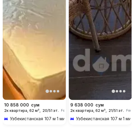
10 858 000
сум
9 638 000
сум
2к квартира, 62 м²,
20/51 эт.
2к квартира, 62 м²,
21/51 эт.
For days
For 
Узбекистанская
107 м 1 мин пешком
Узбекистанская
107 м 1 ми