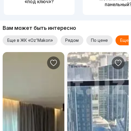
«под ключ»?
панельный
Вам может быть интересно
Еще в ЖК «Oz'Makon»
Рядом
По цене
Еще 