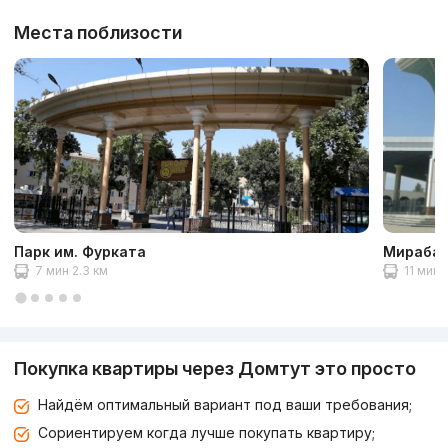
Места поблизости
Парк им. Фурката
Мирабад
7 мин 2.3 км
11 мин 
Покупка квартиры через Домтут это просто
Найдём оптимальный вариант под ваши требования;
Сориентируем когда лучше покупать квартиру;