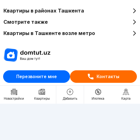
Квартиры в районах Ташкента
Смотрите также
Квартиры в Ташкенте возле метро
Отдел рекламы
Перезвоните мне
Контакты
+998 (78) 113-20-86
+998 (93) 390-30-10
Пн-Пт. С 9:30 до 18:00
Новостройки
Квартиры
Добавить
Ипотека
Карта
RU
UZ
Контакты