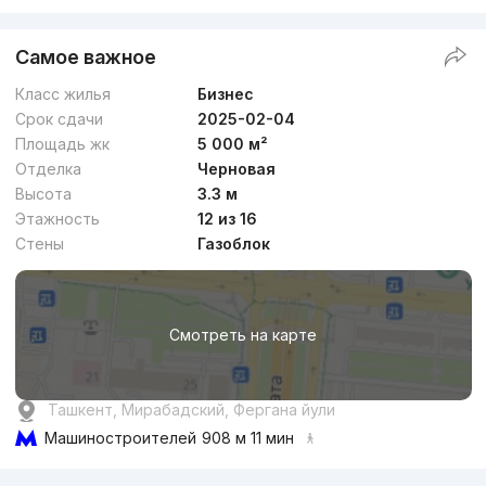
Самое важное
Класс жилья
Бизнес
Срок сдачи
2025-02-04
Площадь жк
5 000 м²
Отделка
Черновая
Высота
3.3 м
Этажность
12 из 16
Стены
Газоблок
Смотреть на карте
Ташкент, Мирабадский, Фергана йули
Машиностроителей
908 м 11 мин
Реклама