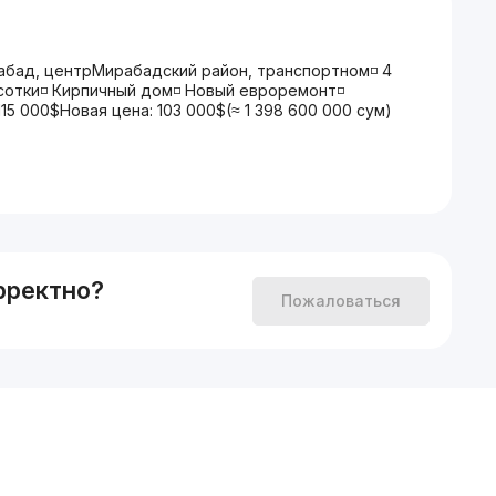
абад, центрМирабадский район, транспортном◽️ 4
.7 сотки◽️ Кирпичный дом◽️ Новый евроремонт◽️
15 000$Новая цена: 103 000$(≈ 1 398 600 000 сум)
рректно?
Пожаловаться