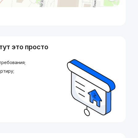
тут это просто
требования;
ртиру;