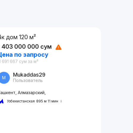
4к дом 120 м²
1 403 000 000
сум
Цена по запросу
1 691 667
сум
за м²
Mukaddas29
M
Пользователь
Ташкент, Алмазарский,
Узбекистанская
895 м 11 мин