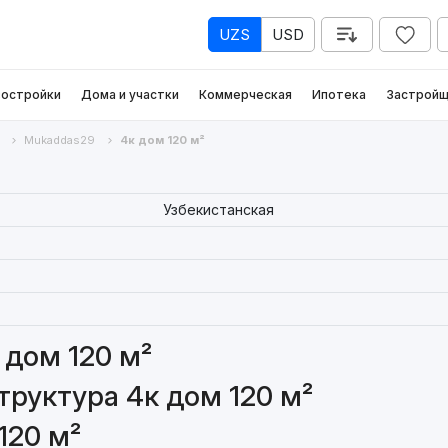
UZS
USD
остройки
Дома и участки
Коммерческая
Ипотека
Застройщ
Mukaddas29
4к дом 120 м²
Узбекистанская
 дом 120 м²
руктура 4к дом 120 м²
120 м²