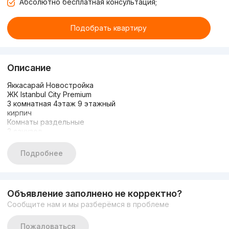
Абсолютно бесплатная консультация;
Подобрать квартиру
Описание
Яккасарай Новостройка
ЖК Istanbul City Premium
3 комнатная 4этаж 9 этажный
кирпич
Комнаты раздельные
2 санузел
2 балкон
в каждой комнате ЧИЛЛЕР
Подробнее
Утепление пол
Встроенный мебель
Ремонт чистый
общая площад 83м2 +
Объявление заполнено не корректно?
БОНУС Кладовка
Сообщите нам и мы разберёмся в проблеме
Обсалютно Новый Квартира
ор-р Яккасарай рестаран
BMW servis
Пожаловаться