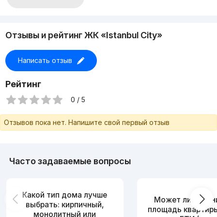
24/7 охраняемый двор
Детская площадка
Свободное парковка
ЦЕНА 138000
Отзывы и рейтинг ЖК «Istanbul City»
+998950978899 звоните 24/7
Написать отзыв
Рейтинг
0 / 5
Отзывов пока нет. Напишите свой первый отзыв
Часто задаваемые вопросы
Какой тип дома лучше
Может ли измен
выбрать: кирпичный,
площадь квартир
монолитный или