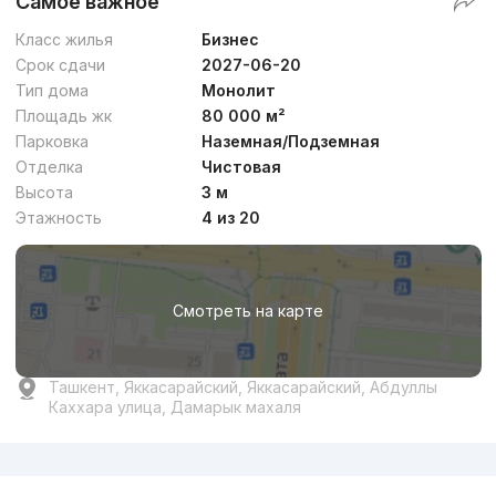
Самое важное
Класс жилья
Бизнес
Срок сдачи
2027-06-20
Тип дома
Монолит
Площадь жк
80 000 м²
Парковка
Наземная/Подземная
Отделка
Чистовая
Высота
3 м
Этажность
4 из 20
Смотреть на карте
Ташкент, Яккасарайский, Яккасарайский, Абдуллы
Каххара улица, Дамарык махаля
Реклама