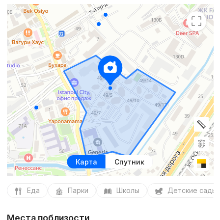
Карта
Спутник
Еда
Парки
Школы
Детские сады
Места поблизости