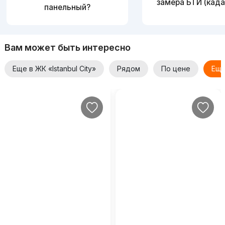
замера БТИ (када
панельный?
Вам может быть интересно
Еще в ЖК «Istanbul City»
Рядом
По цене
Еще