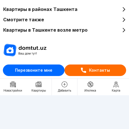
Квартиры в районах Ташкента
Смотрите также
Квартиры в Ташкенте возле метро
Отдел рекламы
Перезвоните мне
Контакты
+998 (78) 113-20-86
+998 (93) 390-30-10
Пн-Пт. С 9:30 до 18:00
Новостройки
Квартиры
Добавить
Ипотека
Карта
RU
UZ
Контакты