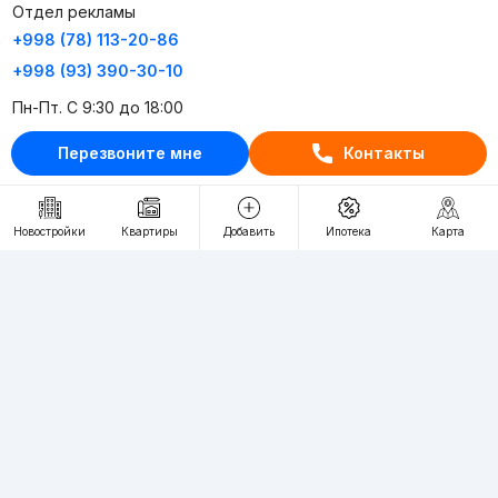
Отдел рекламы
+998 (78) 113-20-86
+998 (93) 390-30-10
Пн-Пт. С 9:30 до 18:00
Перезвоните мне
Контакты
RU
UZ
Контакты
Новостройки
Квартиры
Добавить
Ипотека
Карта
О проекте
Проект компании Webnow ©
Условия использования
Политика конфиденциальности
Публичная оферта
Учредитель:
"WEBNOW" MChJ