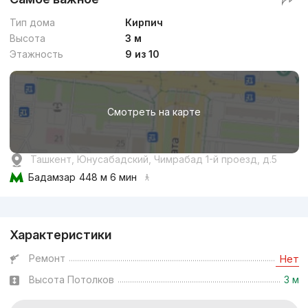
Тип дома
Кирпич
Высота
3 м
Этажность
9 из 10
Смотреть на карте
Ташкент, Юнусабадский, Чимрабад 1-й проезд, д.5
Бадамзар
448 м 6 мин
Реклама
Характеристики
Ремонт
Нет
Высота Потолков
3 м