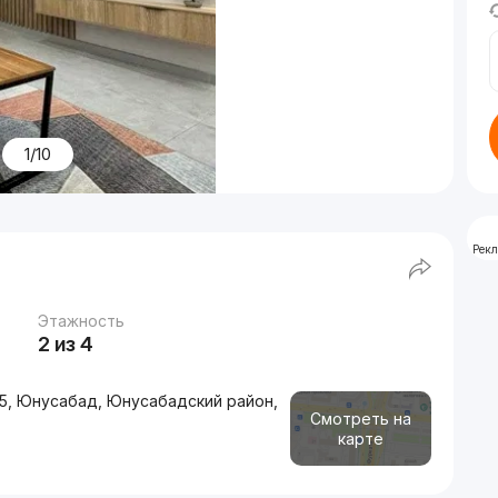
1/10
Рек
Этажность
2 из 4
5, Юнусабад, Юнусабадский район,
Смотреть на
карте