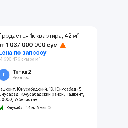
Продается 1к квартира, 42 м²
от
1 037 000 000
сум
Цена по запросу
24 690 476
сум
за м²
Temur2
T
Риэлтор
ашкент, Юнусабадский, 19, Юнусабад- 5,
Юнусабад, Юнусабадский район, Ташкент,
00000, Узбекистан
Юнусабад
1.6 км 6 мин