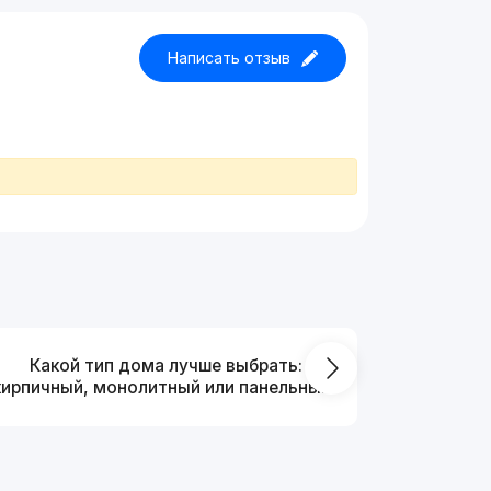
Написать отзыв
Какой тип дома лучше выбрать:
Что выг
кирпичный, монолитный или панельный?
от