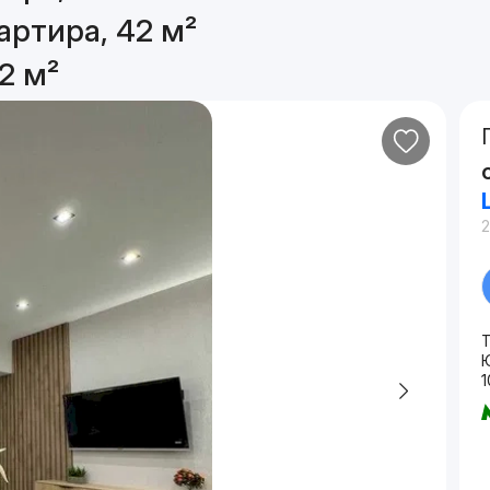
артира, 42 м²
2 м²
Т
1