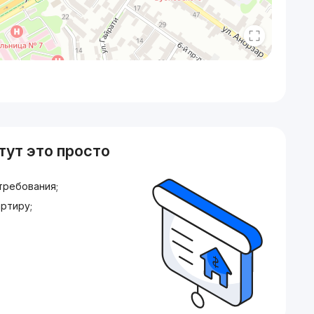
тут это просто
требования;
ртиру;