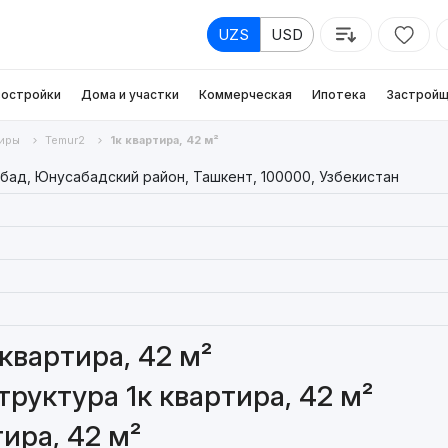
UZS
USD
остройки
Дома и участки
Коммерческая
Ипотека
Застройщ
иры
Temur2
1к квартира, 42 м²
абад, Юнусабадский район, Ташкент, 100000, Узбекистан
квартира, 42 м²
руктура 1к квартира, 42 м²
ира, 42 м²