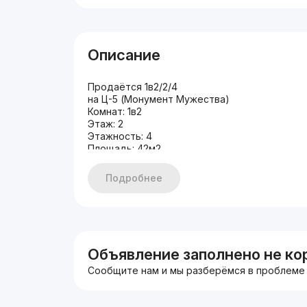
Описание
Продаётся 1в2/2/4
на Ц-5 (Монумент Мужества)
Комнат: 1в2
Этаж: 2
Этажность: 4
Площадь: 42м2
Состояние: ЕВРО ремонт
Мебель + Техника
Подробнее
Тёплый пол
Есть робот пылесос
Есть парковочное место под навесом
Объявление заполнено не ко
Сообщите нам и мы разберёмся в проблеме