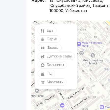
Адрес:
19, Юнусабад- 5, Юнусабад,
Юнусабадский район, Ташкент,
100000, Узбекистан
Еда
Парки
Школы
Детские сады
Больницы
ТЦ
Магазины