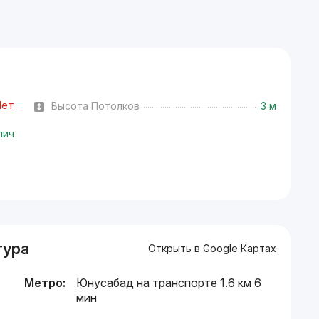
Нет
Высота Потолков
3 м
пич
тура
Открыть в Google Картах
Метро:
Юнусабад на транспорте 1.6 км 6
мин