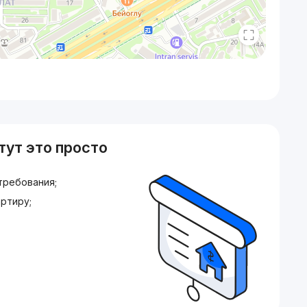
тут это просто
требования;
ртиру;