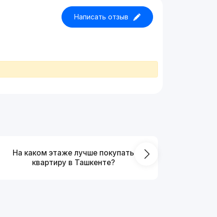
Написать отзыв
На каком этаже лучше покупать
Что выг
квартиру в Ташкенте?
от