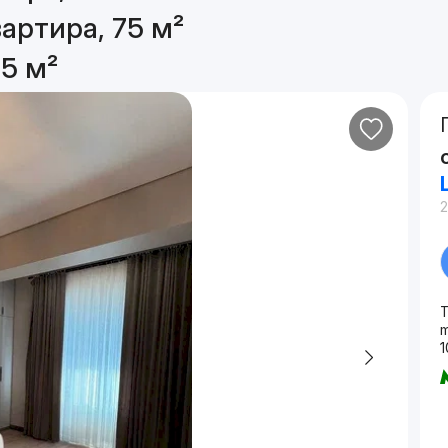
артира, 75 м²
5 м²
m
1