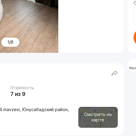
1/8
Рек
Этажность
7 из 9
4 mavzesi, Юнусабадский район,
Смотреть на
карте