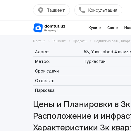
Ташкент
Консультация
Купить
Снять
Нов
Domtut
Ташкент
Продать
Недвижимость, Кварт
Адрес:
58, Yunusobod 4 mavze
Метро:
Туркестан
Срок сдачи:
Отделка:
Парковка:
Цены и Планировки в 3к 
Расположение и инфраст
Характеристики 3к кварт