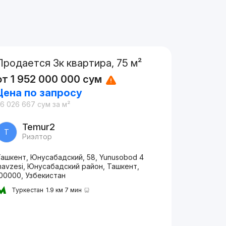
Продается 3к квартира, 75 м²
от
1 952 000 000
сум
Цена по запросу
26 026 667
сум
за м²
Temur2
T
Риэлтор
Ташкент, Юнусабадский, 58, Yunusobod 4
avzesi, Юнусабадский район, Ташкент,
00000, Узбекистан
Туркестан
1.9 км 7 мин