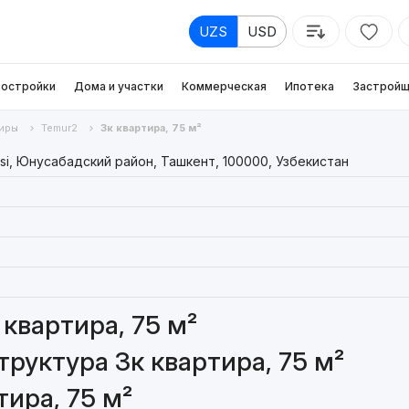
UZS
USD
остройки
Дома и участки
Коммерческая
Ипотека
Застройщ
иры
Temur2
3к квартира, 75 м²
si, Юнусабадский район, Ташкент, 100000, Узбекистан
квартира, 75 м²
руктура 3к квартира, 75 м²
ира, 75 м²