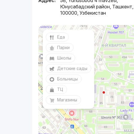
Адрес:
58, Yunusobod 4 mavzesi,
Юнусабадский район, Ташкент,
100000, Узбекистан
Еда
Парки
Школы
Детские сады
Больницы
ТЦ
Магазины