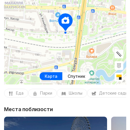
Карта
Спутник
Еда
Парки
Школы
Детские сады
Места поблизости