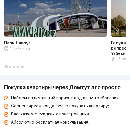
Парк Навруз
Государ
репресс
14 мин 7 км
Узбекис
15 мин 1
Покупка квартиры через Домтут это просто
Найдём оптимальный вариант под ваши требования;
Сориентируем когда лучше покупать квартиру;
Расскажем о скидках от застройщика;
Абсолютно бесплатная консультация;