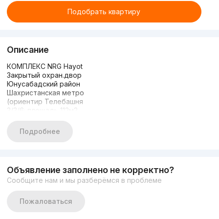
Подобрать квартиру
Описание
КОМПЛЕКС NRG Hayot
Закрытый охран.двор
Юнусабадский район
Шахристанская метро
(ориентир Телебашня
3/3/6; площадь 112м2
Можно сделать 4х ком
СОСТОЯНИЕ: черновая
Подробнее
ЦЕНА: 175.000 у.е./срочно
+99894-696-03-33
Объявление заполнено не корректно?
Сообщите нам и мы разберёмся в проблеме
Пожаловаться