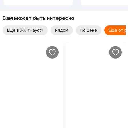
Вам может быть интересно
Еще в ЖК «Hayot»
Рядом
По цене
Еще от р