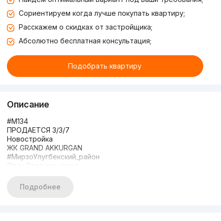
Сориентируем когда лучше покупать квартиру;
Расскажем о скидках от застройщика;
Абсолютно бесплатная консультация;
Подобрать квартиру
Описание
#M134
ПРОДАЕТСЯ 3/3/7
Новостройка
ЖК GRAND AKKURGAN
#МирзоУлугбекский_район
Ор.р: Стадион старт
#Комнат_3
Этаж: 3
Подробнее
Этажность: 7
Площадь: 149кв.м
Состояние: Коробка
Кадастр Есть