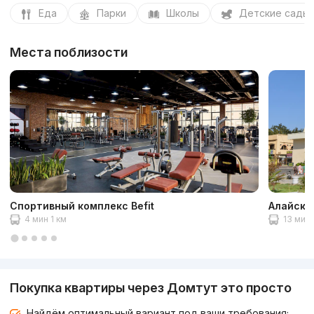
Еда
Парки
Школы
Детские сады
Места поблизости
Спортивный комплекс Befit
Алайски
4 мин 1 км
13 мин 
Покупка квартиры через Домтут это просто
Найдём оптимальный вариант под ваши требования;