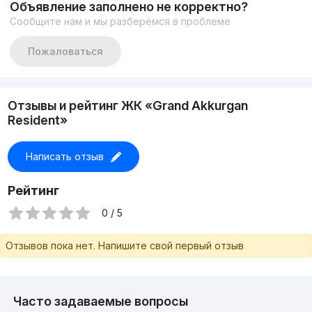
Объявление заполнено не корректно?
+998977949292
Сообщите нам и мы разберёмся в проблеме
+998771368282
Цена: 195.000$ торг
Пожаловаться
Отзывы и рейтинг ЖК «Grand Akkurgan
Resident»
Написать отзыв
Рейтинг
0 / 5
Отзывов пока нет. Напишите свой первый отзыв
Часто задаваемые вопросы