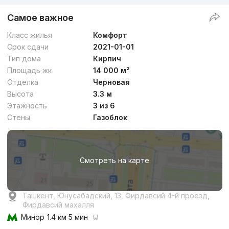
Самое важное
Класс жилья
Комфорт
Срок сдачи
2021-01-01
Тип дома
Кирпич
Площадь жк
14 000 м²
Отделка
Черновая
Высота
3.3 м
Этажность
3 из 6
Стены
Газоблок
Смотреть на карте
Ташкент, Юнусабадский, 13, Фирдавсий 4-й проезд,
Фирдавсий махалля
Минор
1.4 км 5 мин