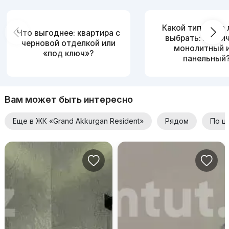
Какой тип дома
Что выгоднее: квартира с
выбрать: кирпи
черновой отделкой или
монолитный 
«под ключ»?
панельный
Вам может быть интересно
Еще в ЖК «Grand Akkurgan Resident»
Рядом
По ц