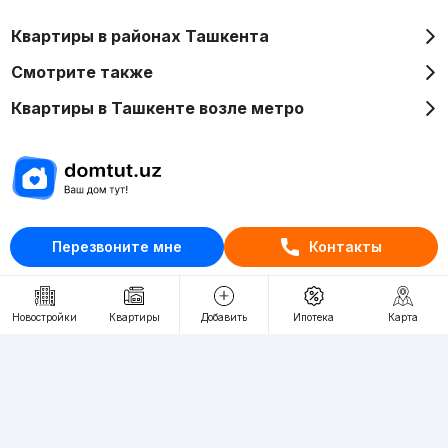
Квартиры в районах Ташкента
Смотрите также
Квартиры в Ташкенте возле метро
Отдел рекламы
Перезвоните мне
Контакты
+998 (78) 113-20-86
+998 (93) 390-30-10
Пн-Пт. С 9:30 до 18:00
Новостройки
Квартиры
Добавить
Ипотека
Карта
RU
UZ
Контакты