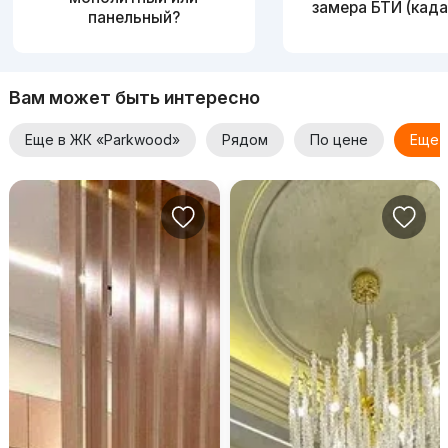
замера БТИ (када
панельный?
Вам может быть интересно
Еще в ЖК «Parkwood»
Рядом
По цене
Еще 