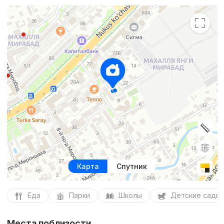
Карта
Спутник
Еда
Парки
Школы
Детские сады
Места поблизости