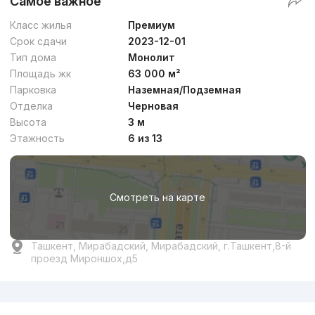
Самое важное
Класс жилья
Премиум
Срок сдачи
2023-12-01
Тип дома
Монолит
Площадь жк
63 000 м²
Парковка
Наземная/Подземная
Отделка
Черновая
Высота
3 м
Этажность
6 из 13
Смотреть на карте
Ташкент, Мирабадский, Мирабадский, г.Ташкент,8-й
проезд Мироншох,д5
Реклама