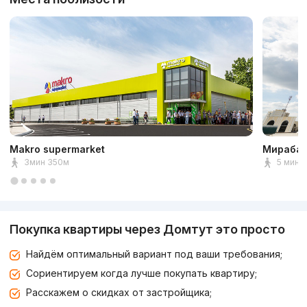
Makro supermarket
Мирабад
3мин 350м
5 мин 
Покупка квартиры через Домтут это просто
Найдём оптимальный вариант под ваши требования;
Сориентируем когда лучше покупать квартиру;
Расскажем о скидках от застройщика;