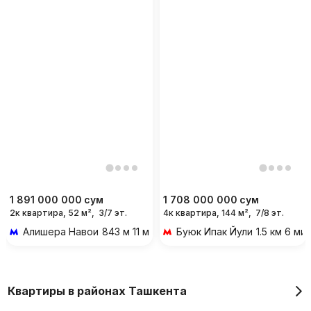
1 891 000 000
сум
1 708 000 000
сум
2к квартира, 52 м²,
3/7 эт.
4к квартира, 144 м²,
7/8 эт.
Алишера Навои
843 м 11 мин пешком
Буюк Ипак Йули
1.5 км 6 м
Квартиры в районах Ташкента