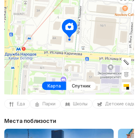
Карта
Спутник
Еда
Парки
Школы
Детские сады
Места поблизости