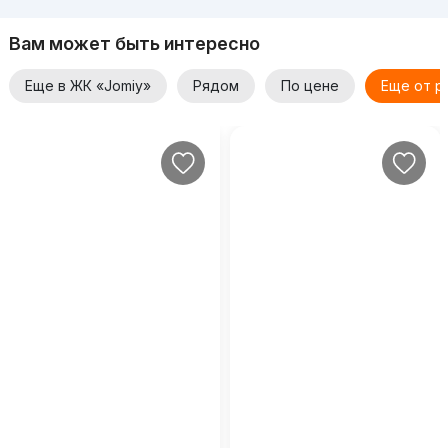
Вам может быть интересно
Еще в ЖК «Jomiy»
Рядом
По цене
Еще от р