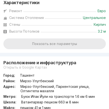
Характеристики
от
18.5 млн
сум
/м²
Ремонт
Евро
Система Отопления
Центральное
Сдан 2022
,
Риэлтор
3к квартира, 78 м²
Стены
Кирпич
Высота Потолков
3.2 м
+998 (95) 908...
Показать все параметры
Расположение и инфраструктура
Открыть в Google Картах
Город:
Ташкент
Район:
Мирзо-Улугбекский
Адрес:
Мирзо-Улугбекский, Паркентская улица,
Олтинтепа махалля
Метро:
Буюк Ипак Йули на транспорте 1.6 км 6 мин
Школа:
Ватанпарвар пешком 663 м 8 мин
Makro:
пешком 41 м 1 мин