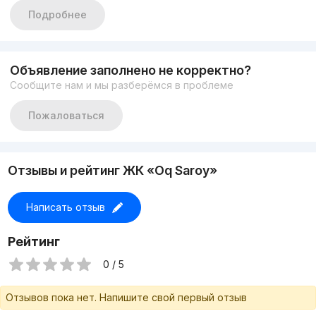
Заселение:100%
Подробнее
#3к/8/8 95м2
Орентиры:Ул Паркентский Корзинка,метро БИЙ
Цена:120000y.e
Контакт: +998900055995
Объявление заполнено не корректно?
Продаёться квартира на ЖК Ок Сарой КВАРТИРА
Сообщите нам и мы разберёмся в проблеме
НАХОДИТЬСЯ В ЭКОЛОГИЧЕСКИ ЧИСТОМ РАЙОНЕ удобная
локация метро на пешей доступности
#Парковка есть
Пожаловаться
Отзывы и рейтинг ЖК «Oq Saroy»
Написать отзыв
Рейтинг
0 / 5
Отзывов пока нет. Напишите свой первый отзыв