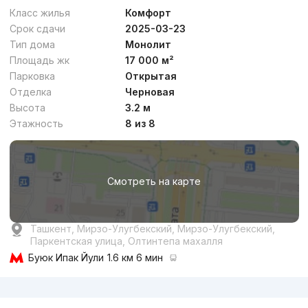
Премиум
Класс жилья
Комфорт
Срок сдачи
2025-03-23
Тип дома
Монолит
Площадь жк
17 000 м²
Парковка
Открытая
Отделка
Черновая
от
19.1 млн
сум
/м²
Высота
3.2 м
Этажность
8 из 8
Сдан 2022
,
Николай
3к квартира, 78 м²
Смотреть на карте
+998 (90) 985...
Премиум
Ташкент, Мирзо-Улугбекский, Мирзо-Улугбекский,
Паркентская улица, Олтинтепа махалля
Буюк Ипак Йули
1.6 км 6 мин
Реклама