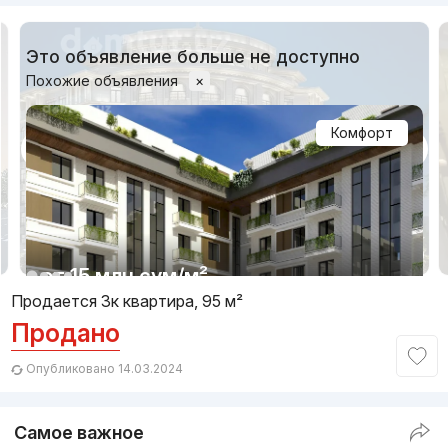
Это объявление больше не доступно
Похожие объявления
×
Комфорт
1/10
от
15 млн
сум
/м²
Продается 3к квартира, 95 м²
Продано
Сдан 2025
,
Parkent Gardens
ЖК «Parkent Gardens»
Опубликовано 14.03.2024
+998 (78) 113...
Самое важное