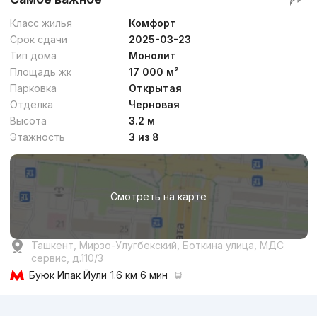
Класс жилья
Комфорт
Срок сдачи
2025-03-23
Тип дома
Монолит
Площадь жк
17 000 м²
Парковка
Открытая
Отделка
Черновая
Высота
3.2 м
Этажность
3 из 8
Смотреть на карте
Ташкент, Мирзо-Улугбекский, Боткина улица, МДС
сервис, д.110/3
Буюк Ипак Йули
1.6 км 6 мин
Реклама