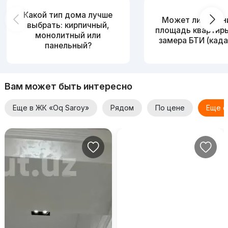
Какой тип дома лучше
Может ли измен
выбрать: кирпичный,
площадь квартир
монолитный или
замера БТИ (када
панельный?
Вам может быть интересно
Еще в ЖК «Oq Saroy»
Рядом
По цене
Еще о