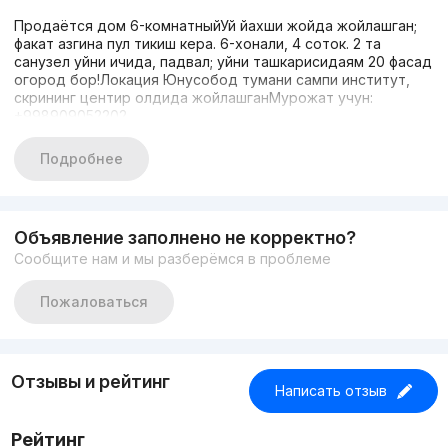
Продаётся дом 6-комнатныйУй йахши жойда жойлашган;
факат азгина пул тикиш кера. 6-хонали, 4 соток. 2 та
санузел уйни ичида, падвал; уйни ташкарисидаям 20 фасад
огород бор!Локация Юнусобод тумани сампи институт,
скрининг центир олдида жойлашганМурожат учун:
+998909052202
Подробнее
Объявление заполнено не корректно?
Сообщите нам и мы разберёмся в проблеме
Пожаловаться
Отзывы и рейтинг
Написать отзыв
Рейтинг