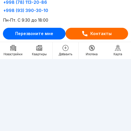
+998 (78) 113-20-86
+998 (93) 390-30-10
Пн-Пт. С 9:30 до 18:00
Перезвоните мне
Контакты
RU
UZ
Контакты
Новостройки
Квартиры
Добавить
Ипотека
Карта
О проекте
Проект компании Webnow ©
Условия использования
Политика конфиденциальности
Публичная оферта
Учредитель:
"WEBNOW" MChJ
Адрес:
Toshkent shahri, A.Qahhor ko'chasi, 47-uy