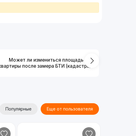
Может ли измениться площадь
На ка
квартиры после замера БТИ (кадастра)?
Популярные
Еще от пользователя