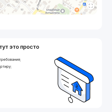
тут это просто
требования;
ртиру;