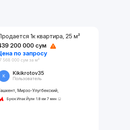
Продается 1к квартира, 25 м²
439 200 000
сум
Цена по запросу
7 568 000
сум
за м²
Kikikrotov35
K
Пользователь
Ташкент, Мирзо-Улугбекский,
Буюк Ипак Йули
1.8 км 7 мин