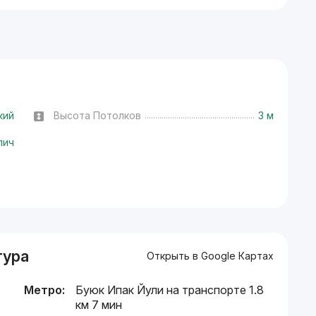
кий
Высота Потолков
3 м
пич
тура
Открыть в Google Картах
Метро:
Буюк Ипак Йули на транспорте 1.8
км 7 мин