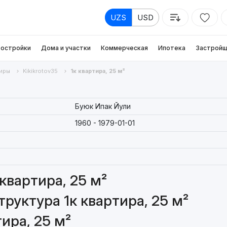
UZS
USD
остройки
Дома и участки
Коммерческая
Ипотека
Застройщ
иры
Kikikrotov35
1к квартира, 25 м²
Буюк Ипак Йули
1960 - 1979-01-01
квартира, 25 м²
руктура 1к квартира, 25 м²
ира, 25 м²