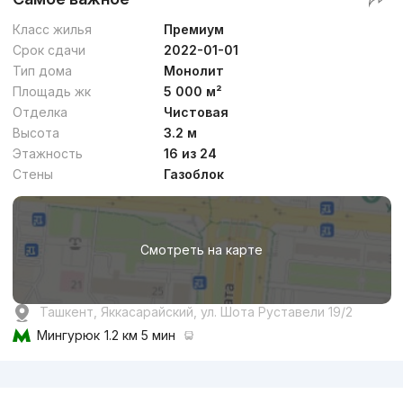
Класс жилья
Премиум
Срок сдачи
2022-01-01
Тип дома
Монолит
Площадь жк
5 000 м²
Отделка
Чистовая
Высота
3.2 м
Этажность
16 из 24
Стены
Газоблок
Смотреть на карте
Ташкент, Яккасарайский, ул. Шота Руставели 19/2
Мингурюк
1.2 км 5 мин
Реклама