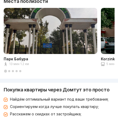
Места поблизости
Парк Бабура
Korzinka
13 мин 1.2 км
5 мин 1
Покупка квартиры через Домтут это просто
Найдём оптимальный вариант под ваши требования;
Сориентируем когда лучше покупать квартиру;
Расскажем о скидках от застройщика;