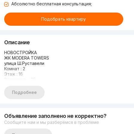
Абсолютно бесплатная консультация;
Подобрать квартиру
Описание
НОВОСТРОЙКА
ЖК MODERA TOWERS
улица Ш.Руставели
Комнат : 2
Этаж : 16
Этажность : 25
Площадь: 26м2
Состояние: white box
Подробнее
ЦЕНА: 68.000у.е
+998998405020
Объявление заполнено не корректно?
Сообщите нам и мы разберёмся в проблеме