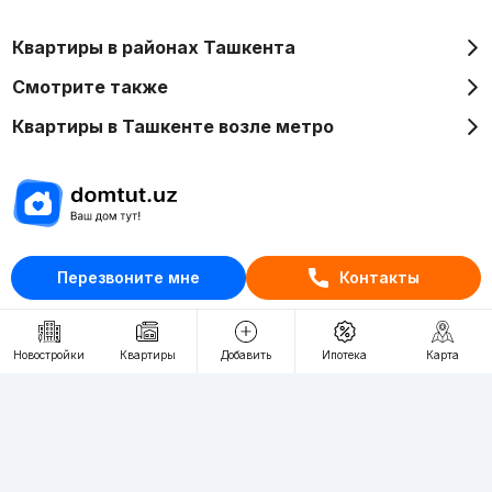
Квартиры в районах Ташкента
Смотрите также
Квартиры в Ташкенте возле метро
Отдел рекламы
Перезвоните мне
Контакты
+998 (78) 113-20-86
+998 (93) 390-30-10
Пн-Пт. С 9:30 до 18:00
Новостройки
Квартиры
Добавить
Ипотека
Карта
RU
UZ
Контакты