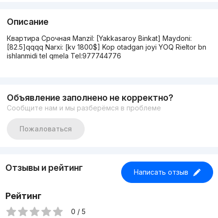
Описание
Квартира Срочная Manzil: [Yakkasaroy Binkat] Maydoni:
[82.5]qqqq Narxi: [kv 1800$] Kop otadgan joyi YOQ Rieltor bn
ishlanmidi tel qmela Tel:977744776
Объявление заполнено не корректно?
Сообщите нам и мы разберёмся в проблеме
Пожаловаться
Отзывы и рейтинг
Написать отзыв
Рейтинг
0 / 5