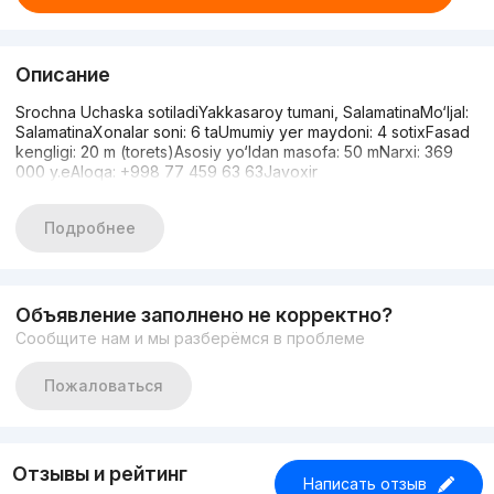
Описание
Srochna Uchaska sotiladiYakkasaroy tumani, SalamatinaMo‘ljal:
SalamatinaXonalar soni: 6 taUmumiy yer maydoni: 4 sotixFasad
kengligi: 20 m (torets)Asosiy yo‘ldan masofa: 50 mNarxi: 369
000 y.eAloqa: +998 77 459 63 63Javoxir
Подробнее
Объявление заполнено не корректно?
Сообщите нам и мы разберёмся в проблеме
Пожаловаться
Отзывы и рейтинг
Написать отзыв