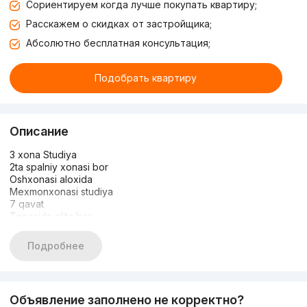
Сориентируем когда лучше покупать квартиру;
Расскажем о скидках от застройщика;
Абсолютно бесплатная консультация;
Подобрать квартиру
Описание
3 xona Studiya
2ta spalniy xonasi bor
Oshxonasi aloxida
Mexmonxonasi studiya
7 qavat
Tepasida plita bor
Cherdak yo mansard emas !!
Tom zor
Подробнее
Lift bor , lift zor
Balkoni bor
Manzil yunusobot tumani , Zarbuloq kocha 31 dom
Maxalla ichidaa dom
Объявление заполнено не корректно?
Ibrohim +998949371837