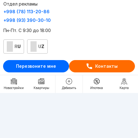
Отдел рекламы
+998 (78) 113-20-86
+998 (93) 390-30-10
Пн-Пт. С 9:30 до 18:00
RU
UZ
Контакты
Перезвоните мне
Контакты
О проекте
Проект компании Webnow ©
Новостройки
Квартиры
Добавить
Ипотека
Карта
Условия использования
Политика конфиденциальности
Публичная оферта