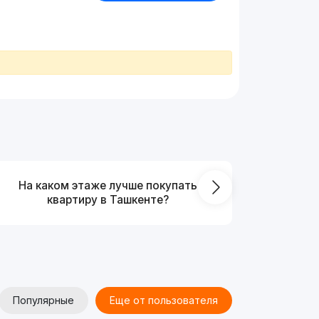
На каком этаже лучше покупать
Что выг
квартиру в Ташкенте?
от
Популярные
Еще от пользователя