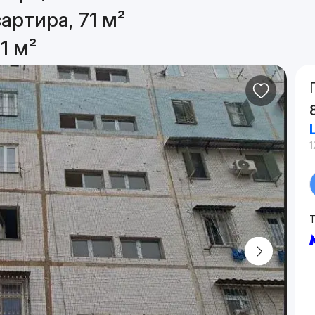
артира, 71 м²
1 м²
1