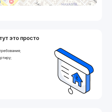
тут это просто
требования;
ртиру;