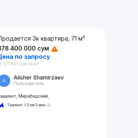
Продается 3к квартира, 71 м²
878 400 000
сум
Цена по запросу
2 371 831
сум
за м²
Alisher Shamirzaev
A
Пользователь
Ташкент, Мирабадский,
Ташкент
1.3 км 5 мин