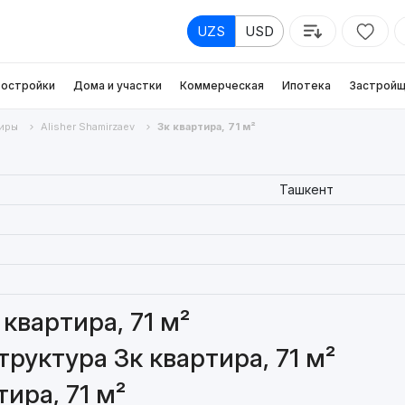
UZS
USD
остройки
Дома и участки
Коммерческая
Ипотека
Застройщ
иры
Alisher Shamirzaev
3к квартира, 71 м²
Ташкент
квартира, 71 м²
руктура 3к квартира, 71 м²
ира, 71 м²