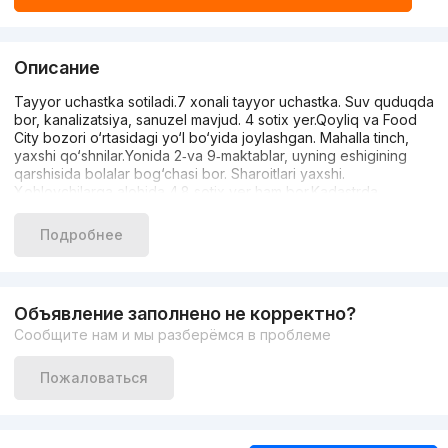
Описание
Tayyor uchastka sotiladi.7 xonali tayyor uchastka. Suv quduqda
bor, kanalizatsiya, sanuzel mavjud. 4 sotix yer.Qoyliq va Food
City bozori o‘rtasidagi yo‘l bo‘yida joylashgan. Mahalla tinch,
yaxshi qo‘shnilar.Yonida 2‑va 9‑maktablar, uyning eshigining
qarshisida bolalar bog‘chasi bor. Sharoitlari yaxshi.
Xohlovchilarga alohida 4.8 sotix yer ham bor.Kadastrda
muammo yo‘q. Uy hujjatlari bo‘yicha muammo yo‘q; oldi-sotdi
bo‘lsa notariusda muammo bo‘lmas, Insha’Allah.Pul zarur
Подробнее
bo‘lganligi uchun tez sotishimiz kerak.Uyda o‘zimiz yashaymiz,
oilaviy.Tel: +998 97 7300368 Zoirjon aka+998 88
2821991+998 93 0050300 Zuhriddin Kamina
Объявление заполнено не корректно?
Сообщите нам и мы разберёмся в проблеме
Пожаловаться