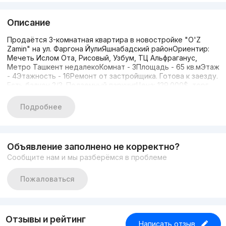
Описание
Продаётся 3-комнатная квартира в новостройке "O'Z
Zamin" на ул. Фаргона ЙулиЯшнабадский районОриентир:
Мечеть Ислом Ота, Рисовый, Узбум, ТЦ Альфраганус,
Метро Ташкент недалекоКомнат - 3Площадь - 65 кв.мЭтаж
- 4Этажность - 16Ремонт от застройщика. Готова к заезду.
Есть балкон 2/3. Подземный паркингЦена: 129.000$, торг
уместенПо всем вопросам обращаться по номеру:+99891-
004-39-49
Подробнее
Объявление заполнено не корректно?
Сообщите нам и мы разберёмся в проблеме
Пожаловаться
Отзывы и рейтинг
Написать отзыв