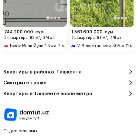
744 200 000
сум
1 561 600 000
сум
2к квартира, 62 м²,
3/4 эт.
2к квартира, 53 м²,
4/6 эт.
Буюк Ипак Йули
1.8 км 7 мин на транспорте
Узбекистанская
895 м 11 м
Квартиры в районах Ташкента
Смотрите также
Квартиры в Ташкенте возле метро
Отдел рекламы