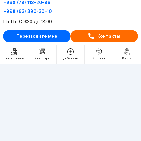
+998 (78) 113-20-86
+998 (93) 390-30-10
Пн-Пт. С 9:30 до 18:00
Перезвоните мне
Контакты
RU
UZ
Контакты
Новостройки
Квартиры
Добавить
Ипотека
Карта
О проекте
Проект компании Webnow ©
Условия использования
Политика конфиденциальности
Публичная оферта
Учредитель:
"WEBNOW" MChJ
Адрес:
Toshkent shahri, A.Qahhor ko'chasi, 47-uy