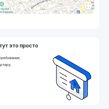
тут это просто
требования;
ртиру;