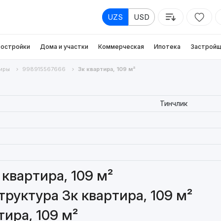
UZS
USD
остройки
Дома и участки
Коммерческая
Ипотека
Застройщ
иры
998915567666
3к квартира, 109 м²
Тинчлик
квартира, 109 м²
руктура 3к квартира, 109 м²
ира, 109 м²