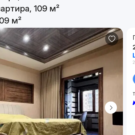
артира, 109 м²
09 м²
2