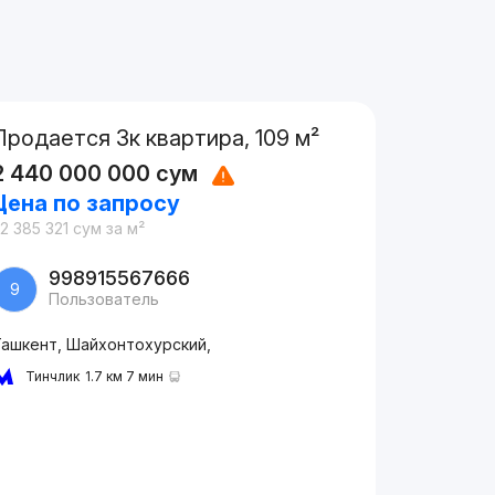
Продается 3к квартира, 109 м²
2 440 000 000
сум
Цена по запросу
2 385 321
сум
за м²
998915567666
9
Пользователь
Ташкент, Шайхонтохурский,
Тинчлик
1.7 км 7 мин