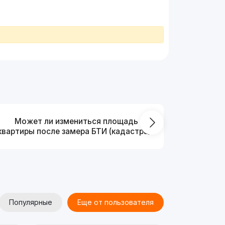
Может ли измениться площадь
На ка
квартиры после замера БТИ (кадастра)?
Популярные
Еще от пользователя