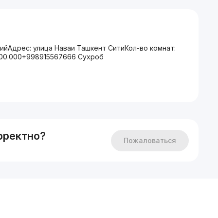
йАдрес: улица Наваи Ташкент СитиКол-во комнат:
200.000+998915567666 Сухроб
рректно?
Пожаловаться