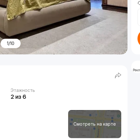
1/10
Рек
Этажность
2 из 6
Смотреть на карте