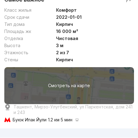
Класс жилья
Комфорт
Срок сдачи
2022-01-01
Тип дома
Кирпич
Площадь жк
16 000 м²
Отделка
Чистовая
Высота
3 м
Этажность
2 из 7
Стены
Кирпич
Смотреть на карте
Ташкент, Мирзо-Улугбекский, ул Паркентская, дом 241
и 243
Буюк Ипак Йули
1.2 км 5 мин
Реклама