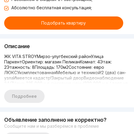
Абсолютно бесплатная консультация;
Подобрать квартиру
Описание
ЖК VITA STROYМирзо-улугбекский районУлица
ПаркентОриентир: магазин ПеликанКомнат: 4Этаж:
2Этажность: 8Площадь: 170м2Состояние: евро
ЛЮКСУкомплектованнаяМебелью и техникой!2 (два) сан-
узлаИмеется кадастр!Закрытый дворВидеонаблюдение
24/7Цена: 235 000 у.е снижение цены!220 000 у.е / торг на
местеВозможна ипотека!#4ком(90)8115544Дилмурод
Подробнее
Объявление заполнено не корректно?
Сообщите нам и мы разберёмся в проблеме