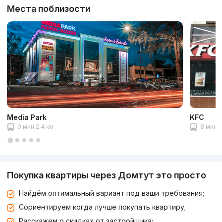
Места поблизости
Media Park
KFC
9 мин 2.4 км
8 мин 2
Покупка квартиры через Домтут это просто
Найдём оптимальный вариант под ваши требования;
Сориентируем когда лучше покупать квартиру;
Расскажем о скидках от застройщика;