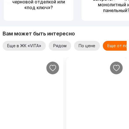
черновой отделкой или
монолитный 
«под ключ»?
панельный
Вам может быть интересно
Еще в ЖК «VITA»
Рядом
По цене
Еще от по