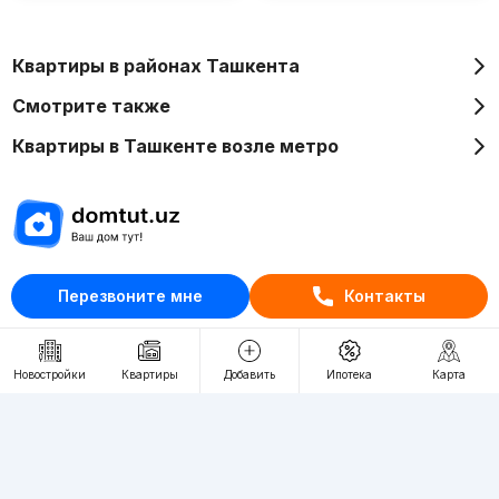
Квартиры в районах Ташкента
Смотрите также
Квартиры в Ташкенте возле метро
Отдел рекламы
Перезвоните мне
Контакты
+998 (78) 113-20-86
+998 (93) 390-30-10
Новостройки
Квартиры
Добавить
Ипотека
Карта
Пн-Пт. С 9:30 до 18:00
RU
UZ
Контакты