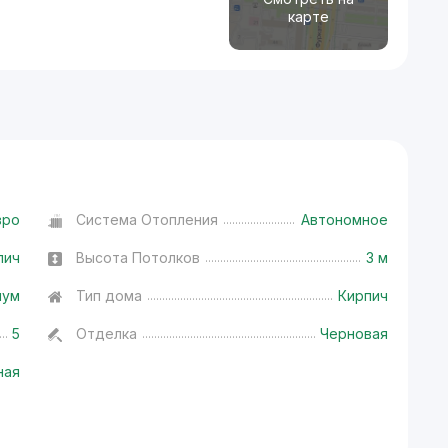
карте
вро
Система Отопления
Автономное
пич
Высота Потолков
3 м
иум
Тип дома
Кирпич
5
Отделка
Черновая
ная