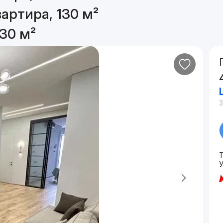
артира, 130 м²
30 м²
3
У