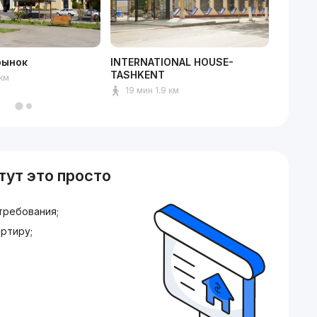
рынок
INTERNATIONAL HOUSE-
Кардио
TASHKENT
 км
8 мин
19 мин 1.9 км
тут это просто
требования;
ртиру;