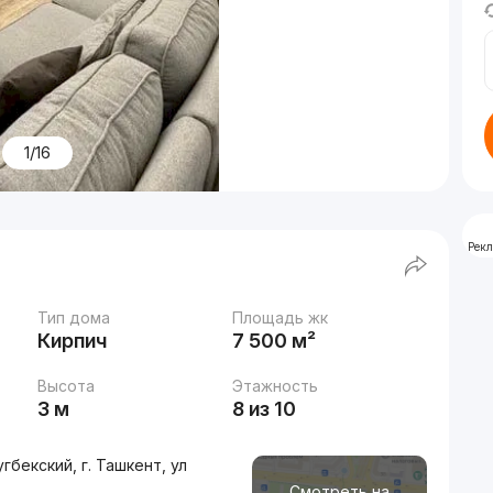
1/16
Рек
Тип дома
Площадь жк
Кирпич
7 500 м²
Высота
Этажность
3 м
8 из 10
бекский, г. Ташкент, ул
Смотреть на