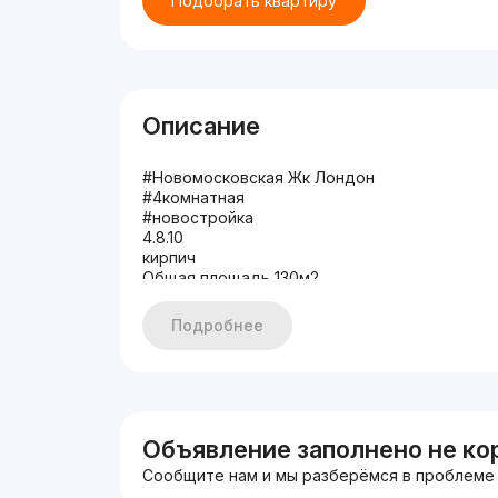
Подобрать квартиру
Описание
#Новомосковская Жк Лондон
#4комнатная
#новостройка
4.8.10
кирпич
Общая площадь 130м2
раздельный
не торец
Подробнее
2 сан узел
2 балкона
мебель техника
цена 340 000
+998950649911
Объявление заполнено не ко
Сообщите нам и мы разберёмся в проблеме