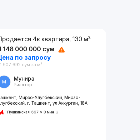
Продается 4к квартира, 130 м²
4 148 000 000
сум
Цена по запросу
1 907 692
сум
за м²
Мунира
М
Риэлтор
Ташкент, Мирзо-Улугбекский, Мирзо-
лугбекский, г. Ташкент, ул Аккурган, 18A
Пушкинская
667 м 8 мин