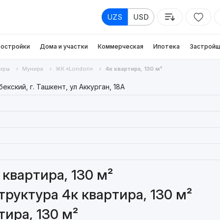
UZS
USD
остройки
Дома и участки
Коммерческая
Ипотека
Застройщ
иры
Мунира
ЖК «London»
4к квартира, 130 м²
екский, г. Ташкент, ул Аккурган, 18A
квартира, 130 м²
руктура 4к квартира, 130 м²
ира, 130 м²