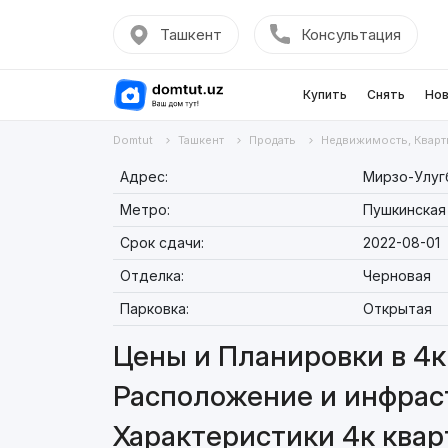
Ташкент
Консультация
Купить
Снять
Нов
Domtut
Ташкент
Продать
Недвижимость, Кварт
Адрес:
Мирзо-Улугб
Метро:
Пушкинская
Срок сдачи:
2022-08-01
Отделка:
Черновая
Парковка:
Открытая
Цены и Планировки в 4к 
Расположение и инфраст
Характеристики 4к кварт