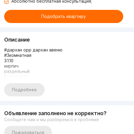
Абсолютно бесплатная консультация;
Подобрать квартиру
Описание
#дархан орр дархан авеню
#3комнатная
3.1.10
кирпич
раздельный
балкон есть
2 санузел
не торец
Подробнее
Общая площадь 103м2
Цена 185000
+998950649911
Объявление заполнено не корректно?
Сообщите нам и мы разберёмся в проблеме
Пожаловаться