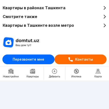
Квартиры в районах Ташкента
Смотрите также
Квартиры в Ташкенте возле метро
Отдел рекламы
Перезвоните мне
Контакты
+998 (78) 113-20-86
+998 (93) 390-30-10
Пн-Пт. С 9:30 до 18:00
Новостройки
Квартиры
Добавить
Ипотека
Карта
RU
UZ
Контакты