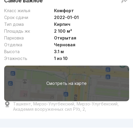
Самое важное
Класс жилья
Комфорт
Срок сдачи
2022-01-01
Тип дома
Кирпич
Площадь жк
2 100 м²
Парковка
Открытая
Отделка
Черновая
Высота
3.1 м
Этажность
1 из 10
Смотреть на карте
Ташкент, Мирзо-Улугбекский, Мирзо-Улугбекский,
Академия вооруженных сил РУз, 2,
Реклама