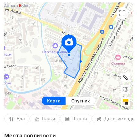
Карта
Спутник
Еда
Парки
Школы
Детские сады
Места поблизости