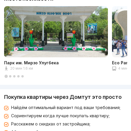
Парк им. Мирзо Улугбека
Eco Park
20 мин 1.6 км
4 мин 2
Покупка квартиры через Домтут это просто
Найдём оптимальный вариант под ваши требования;
Сориентируем когда лучше покупать квартиру;
Расскажем о скидках от застройщика;