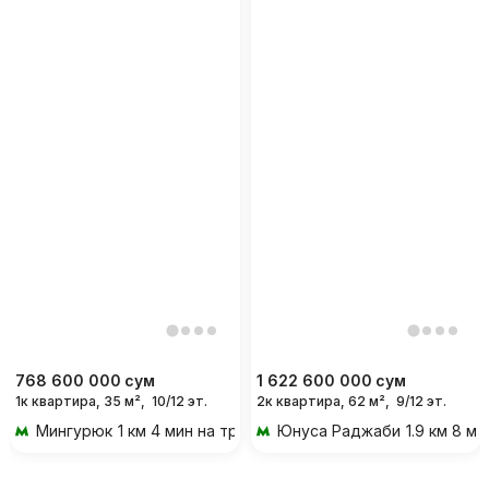
768 600 000
сум
1 622 600 000
сум
1к квартира, 35 м²,
10/12 эт.
2к квартира, 62 м²,
9/12 эт.
Мингурюк
1 км 4 мин на транспорте
Юнуса Раджаби
1.9 км 8 м