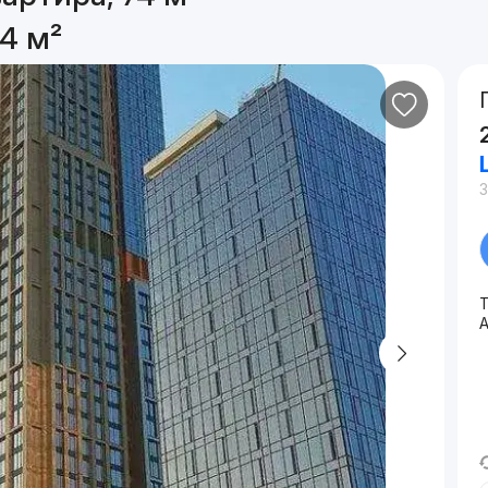
4 м²
Т