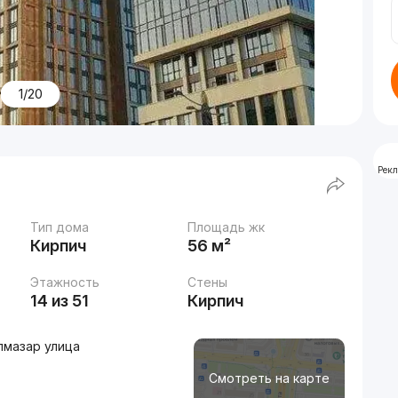
1/20
Рек
Тип дома
Площадь жк
Кирпич
56 м²
Этажность
Стены
14 из 51
Кирпич
лмазар улица
Смотреть на карте