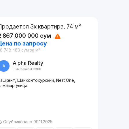
Продается 3к квартира, 74 м²
2 867 000 000
сум
Цена по запросу
38 748 480
сум
за м²
Alpha Realty
A
Пользователь
ашкент, Шайхонтохурский, Nest One,
Алмазар улица
Опубликовано 09.11.2025