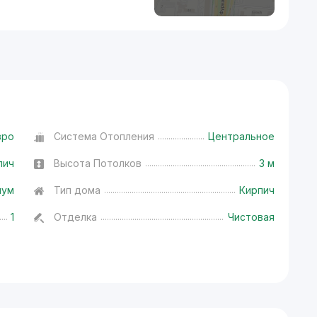
вро
Система Отопления
Центральное
пич
Высота Потолков
3 м
иум
Тип дома
Кирпич
1
Отделка
Чистовая