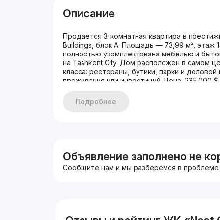
Описание
Продается 3-комнатная квартира в престиж
Buildings, блок А. Площадь — 73,99 м², этаж
полностью укомплектована мебелью и бытов
на Tashkent City. Дом расположен в самом
класса: рестораны, бутики, парки и деловой
проживания или инвестиций. Цена: 235 000 $ 
kompaniyasining Nest One turar joy majmuasida 3
73,99 m², 23 qavatli binoning 14-qavati. Holati — 
Подробнее
jihozlangan. Derazalardan Tashkent City manzara
atrofda savdo markazlari, restoranlar, park va b
qulay variant. Narxi: 235 000 $ (shoshilinch) Te
Объявление заполнено не ко
Сообщите нам и мы разберёмся в проблеме