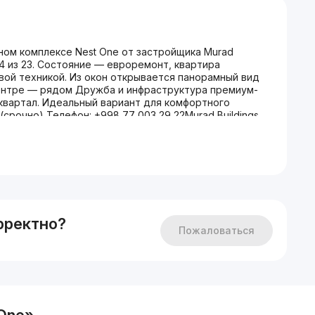
ном комплексе Nest One от застройщика Murad
 14 из 23. Состояние — евроремонт, квартира
ой техникой. Из окон открывается панорамный вид
 центре — рядом Дружба и инфраструктура премиум-
 квартал. Идеальный вариант для комфортного
(срочно) Телефон: +998 77 003 29 22Murad Buildings
 xonali kvartira sotiladi (A bloki). Umumiy maydon —
yevrota’mir, kvartira to‘liq mebel va maishiy texnika bilan
si ko‘rinadi. Joylashuvi markazda — Do‘stlik hududi,
iznes inshootlar mavjud. Yashash yoki investitsiya uchun
lefon: +998 77 003 29 22
рректно?
Пожаловаться