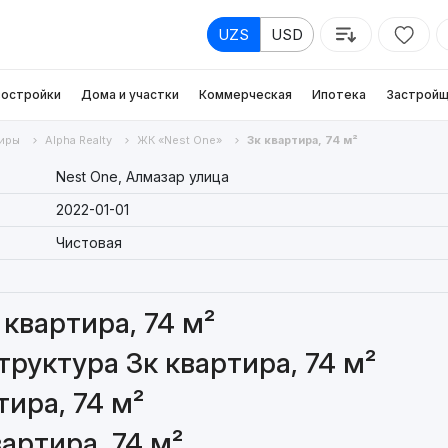
UZS
USD
остройки
Дома и участки
Коммерческая
Ипотека
Застройщ
иры
Alpha Realty
ЖК «Nest One»
3к квартира, 74 м²
Nest One, Алмазар улица
2022-01-01
Чистовая
квартира, 74 м²
руктура 3к квартира, 74 м²
ира, 74 м²
артира, 74 м²