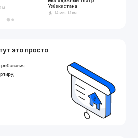
Молодежный Театр
Хумо А
Узбекистана
0 м
11 ми
14 мин 1.1 км
тут это просто
требования;
ртиру;