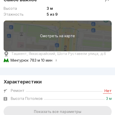
Высота
3 м
Этажность
5 из 9
Смотреть на карте
Ташкент, Яккасарайский, Шота Руставели улица, д.6
Мингурюк
783 м 10 мин
Реклама
Характеристики
Ремонт
Нет
Высота Потолков
3 м
Показать все параметры