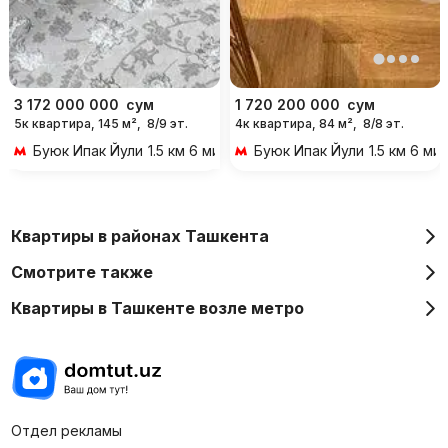
3 172 000 000
сум
1 720 200 000
сум
5к квартира, 145 м²,
8/9 эт.
4к квартира, 84 м²,
8/8 эт.
Буюк Ипак Йули
1.5 км 6 мин на транспорте
Буюк Ипак Йули
1.5 км 6 м
Квартиры в районах Ташкента
Смотрите также
Квартиры в Ташкенте возле метро
Отдел рекламы