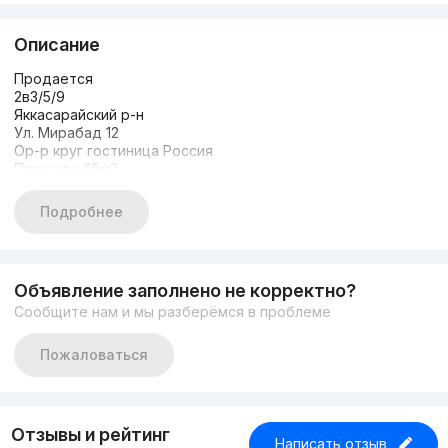
Описание
Продается
2в3/5/9
Яккасарайский р-н
Ул. Мирабад 12
Ор-р круг гостиница Россия
Площадь 65м2
Новый авторский ремонт. Новая мебель и техника!
Ипотеки НЕТ!
Подробнее
Цена: 136.000 у.е
Тел:+99890-915-25-00
Объявление заполнено не корректно?
Сообщите нам и мы разберёмся в проблеме
Пожаловаться
Отзывы и рейтинг
Написать отзыв