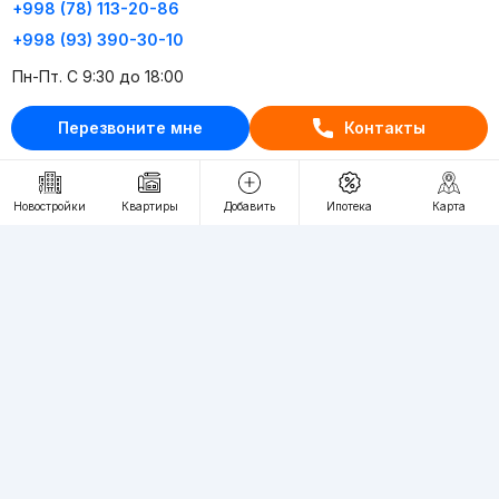
+998 (78) 113-20-86
+998 (93) 390-30-10
Пн-Пт. С 9:30 до 18:00
Перезвоните мне
Контакты
RU
UZ
Контакты
Новостройки
Квартиры
Добавить
Ипотека
Карта
О проекте
Проект компании Webnow ©
Условия использования
Политика конфиденциальности
Публичная оферта
Учредитель:
"WEBNOW" MChJ
Адрес:
Toshkent shahri, A.Qahhor ko'chasi, 47-uy