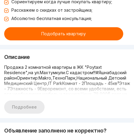
Сориентируем когда лучше покупать квартиру;
Расскажем о скидках от застройщика;
Абсолютно бесплатная консультация;
Подобрать квартиру
Описание
Продажа 2 комнатной квартиры в ЖК "Poytaxt
Residence",на ул.Махтумкули.С кадастром!!!#Яшнабадский
районОриентир:Makro,ТехноПарк,Национальный Детский
Медицинский Центр,IT ParkКомнат - 2Площадь - 45кв²Этаж
- 7Этажность - 9Евроремонт, со всеми удобствами, есть
вся необходимая мебель и техника.Цена: 78.000$ торг на
местеПо всем вопросам обращаться по номеру:+99891-
004-39-49
Подробнее
Объявление заполнено не корректно?