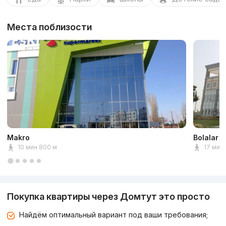
Места поблизости
Makro
Bolalar M
10 мин 800 м
17 мин 
Покупка квартиры через Домтут это просто
Найдём оптимальный вариант под ваши требования;