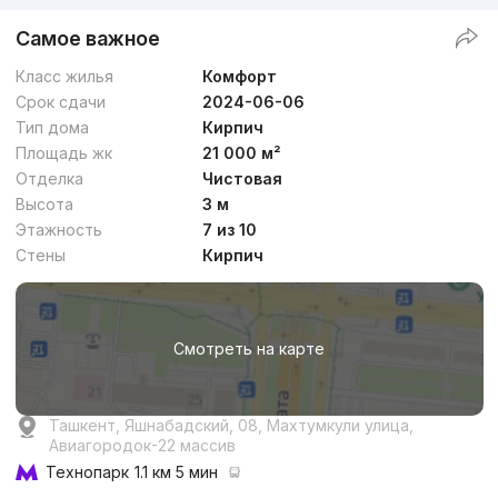
Самое важное
Класс жилья
Комфорт
Срок сдачи
2024-06-06
Тип дома
Кирпич
Площадь жк
21 000 м²
Отделка
Чистовая
Высота
3 м
Этажность
7 из 10
Стены
Кирпич
Смотреть на карте
Ташкент, Яшнабадский, 08, Махтумкули улица,
Авиагородок-22 массив
Технопарк
1.1 км 5 мин