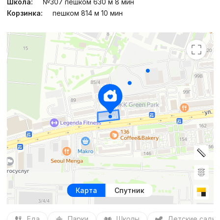
Школа:
№307 пешком 630 м 8 мин
Корзинка:
пешком 814 м 10 мин
Карта
Спутник
Еда
Парки
Школы
Детские сады