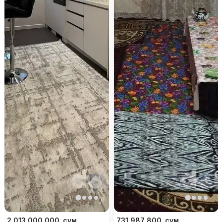
2 013 000 000
сум
731 987 800
сум