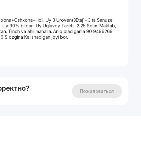
 xona+Oshxona+Holl. Uy 3 Uroven(3Etaj)- 3 ta Sanuzel.
or. Uy 90% bitgan. Uy Uglavoy Tarets. 2,25 Sotix. Maktab,
an. Tinch va ahil mahalla. Aniq oladiganla 90 9496269
00 $ ozgina Kelishadigan joyi bor.
рректно?
Пожаловаться