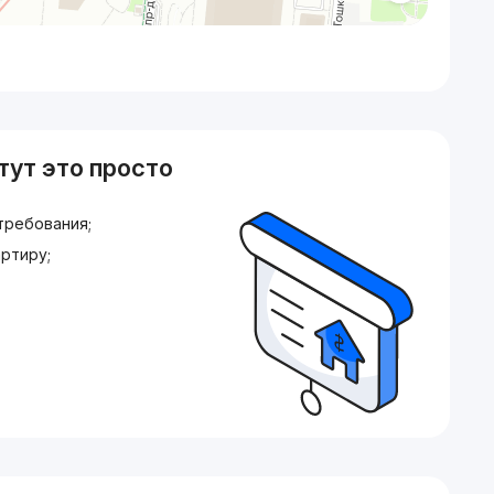
тут это просто
требования;
ртиру;