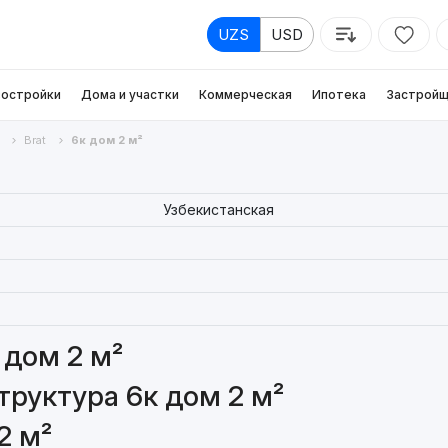
UZS
USD
остройки
Дома и участки
Коммерческая
Ипотека
Застройщ
Brat
6к дом 2 м²
Узбекистанская
 дом 2 м²
руктура 6к дом 2 м²
2 м²