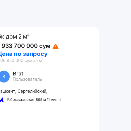
6к дом 2 м²
1 933 700 000
сум
Цена по запросу
966 850 000
сум
за м²
Brat
B
Пользователь
Ташкент, Сергелийский,
Узбекистанская
895 м 11 мин