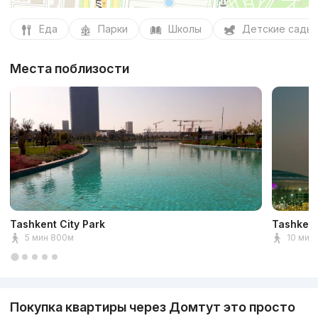
Еда
Парки
Школы
Детские сады
Места поблизости
Tashkent City Park
Tashkent
5 мин 800м
10 мин 
Покупка квартиры через Домтут это просто