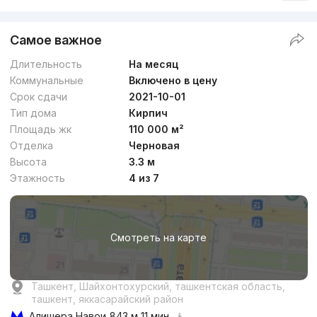
+998 (90) 985...
Самое важное
Длительность
На месяц
Коммунальные
Включено в цену
Срок сдачи
2021-10-01
Тип дома
Кирпич
Площадь жк
110 000 м²
Отделка
Черновая
от
22 млн
сум
/м²
Высота
3.3 м
Этажность
4 из 7
Сдан
,
Luiza
3к квартира, 72 м²
Смотреть на карте
+998 (90) 990...
Ташкент, Шайхонтохурский, ташкентская область,
ташкент, яккасарайский район
Алишера Навои
843 м 11 мин