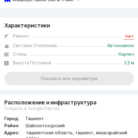
Реклама
Характеристики
от
23.6 млн
сум
/м²
Ремонт
Нет
Система Отопления
Автономное
Сдан
,
Rieltor16
3к квартира, 72 м²
Стены
Кирпич
Высота Потолков
3.3 м
+998 (93) 570...
Показать все параметры
Расположение и инфраструктура
Открыть в Google Картах
Город:
Ташкент
Район:
Шайхонтохурский
Адрес:
ташкентская область, ташкент, яккасарайский