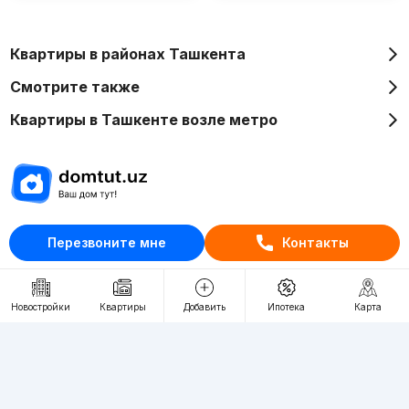
Квартиры в районах Ташкента
Смотрите также
Квартиры в Ташкенте возле метро
Отдел рекламы
Перезвоните мне
Контакты
+998 (78) 113-20-86
+998 (93) 390-30-10
Новостройки
Квартиры
Добавить
Ипотека
Карта
Пн-Пт. С 9:30 до 18:00
RU
UZ
Контакты