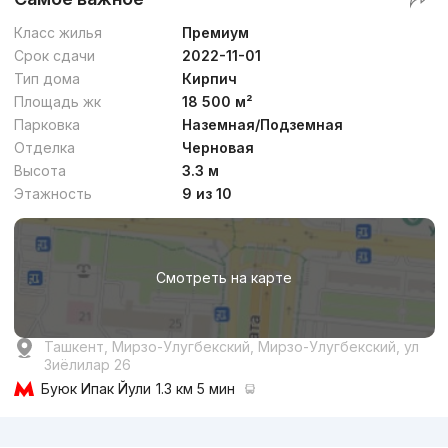
Класс жилья
Премиум
Срок сдачи
2022-11-01
Тип дома
Кирпич
Площадь жк
18 500 м²
Парковка
Наземная/Подземная
Отделка
Черновая
Высота
3.3 м
Этажность
9 из 10
Смотреть на карте
Ташкент, Мирзо-Улугбекский, Мирзо-Улугбекский, ул
Зиёлилар 26
Буюк Ипак Йули
1.3 км 5 мин
Реклама