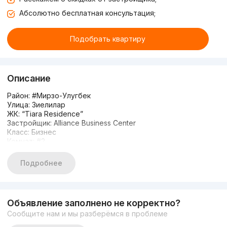
Абсолютно бесплатная консультация;
Подобрать квартиру
Описание
Район: #Мирзо-Улугбек
Улица: Зиелилар
ЖК: “Tiara Residence”
Застройщик: Alliance Business Center
Класс: Бизнес
Комнат: #2
Этаж: 9
Этажность: 10
Подробнее
Площадь: 58м2
Сан.узел: совмещенный
Состояние: евролюкс
Отопление: Индивидуальный котёл для подачи горячей
Объявление заполнено не корректно?
воды и отопления в квартире
Сообщите нам и мы разберёмся в проблеме
Материал стен: кирпич
Срок сдачи в эксплуатацию - комплекс сдан.