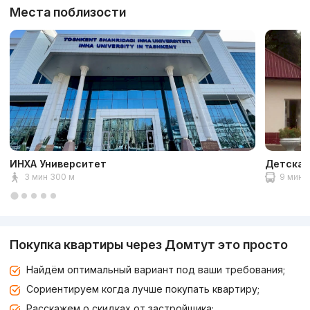
Места поблизости
ИНХА Университет
Детская
3 мин 300 м
9 мин 3
Покупка квартиры через Домтут это просто
Найдём оптимальный вариант под ваши требования;
Сориентируем когда лучше покупать квартиру;
Расскажем о скидках от застройщика;